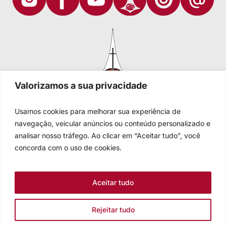
Valorizamos a sua privacidade
Usamos cookies para melhorar sua experiência de
navegação, veicular anúncios ou conteúdo personalizado e
analisar nosso tráfego. Ao clicar em “Aceitar tudo”, você
Igreja Evangélica de Confissão Luterana no Brasil
Sede nacional: Rua Senhor dos Passos, 202/4º andar Centro -
concorda com o uso de cookies.
Cep 90020-180 - Porto Alegre/RS - Brasil
Caixa Postal 2876 -
Telefone 55 51 3284.5400
Aceitar tudo
Fale conosco
Rejeitar tudo