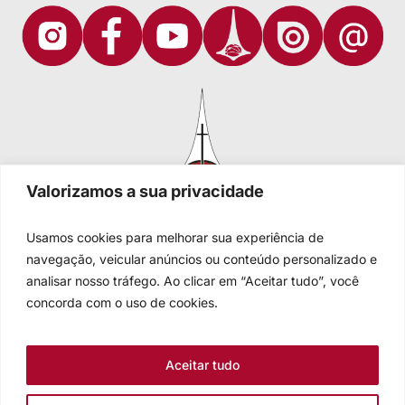
Valorizamos a sua privacidade
Usamos cookies para melhorar sua experiência de
navegação, veicular anúncios ou conteúdo personalizado e
analisar nosso tráfego. Ao clicar em “Aceitar tudo”, você
Igreja Evangélica de Confissão Luterana no Brasil
Sede nacional: Rua Senhor dos Passos, 202/4º andar Centro -
concorda com o uso de cookies.
Cep 90020-180 - Porto Alegre/RS - Brasil
Caixa Postal 2876 -
Telefone 55 51 3284.5400
Aceitar tudo
Fale conosco