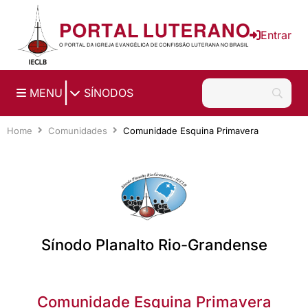
Ir para o conteúdo principal
Entrar
|
MENU
SÍNODOS
Home
Comunidades
Comunidade Esquina Primavera
Sínodo Planalto Rio-Grandense
Comunidade Esquina Primavera