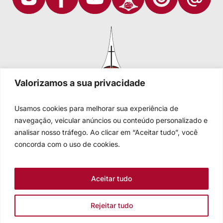
Valorizamos a sua privacidade
Usamos cookies para melhorar sua experiência de
navegação, veicular anúncios ou conteúdo personalizado e
analisar nosso tráfego. Ao clicar em “Aceitar tudo”, você
Igreja Evangélica de Confissão Luterana no Brasil
Sede nacional: Rua Senhor dos Passos, 202/4º andar Centro -
concorda com o uso de cookies.
Cep 90020-180 - Porto Alegre/RS - Brasil
Caixa Postal 2876 -
Telefone 55 51 3284.5400
Aceitar tudo
Fale conosco
Rejeitar tudo