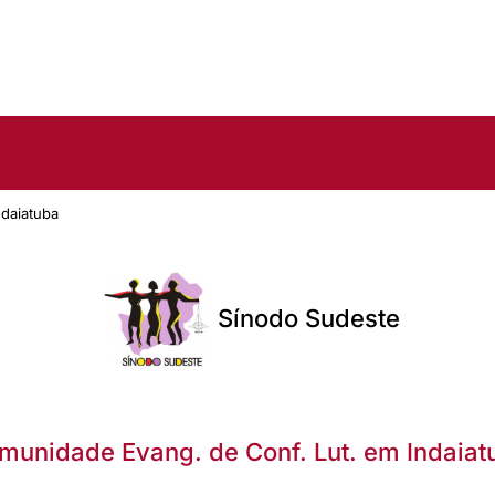
daiatuba
Sínodo Sudeste
munidade Evang. de Conf. Lut. em Indaiat