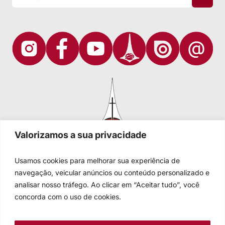
Valorizamos a sua privacidade
Usamos cookies para melhorar sua experiência de
navegação, veicular anúncios ou conteúdo personalizado e
analisar nosso tráfego. Ao clicar em “Aceitar tudo”, você
Igreja Evangélica de Confissão Luterana no Brasil
Sede nacional: Rua Senhor dos Passos, 202/4º andar Centro -
concorda com o uso de cookies.
Cep 90020-180 - Porto Alegre/RS - Brasil
Caixa Postal 2876 -