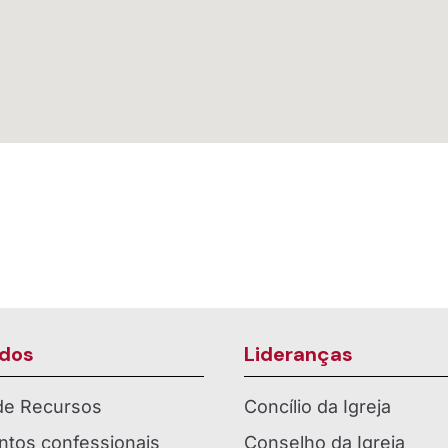
dos
Lideranças
 de Recursos
Concílio da Igreja
tos confessionais
Conselho da Igreja