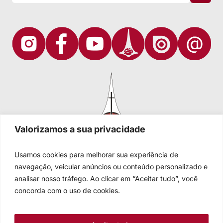
Valorizamos a sua privacidade
Usamos cookies para melhorar sua experiência de
navegação, veicular anúncios ou conteúdo personalizado e
analisar nosso tráfego. Ao clicar em “Aceitar tudo”, você
Igreja Evangélica de Confissão Luterana no Brasil
Sede nacional: Rua Senhor dos Passos, 202/4º andar Centro -
concorda com o uso de cookies.
Cep 90020-180 - Porto Alegre/RS - Brasil
Caixa Postal 2876 -
Telefone 55 51 3284.5400