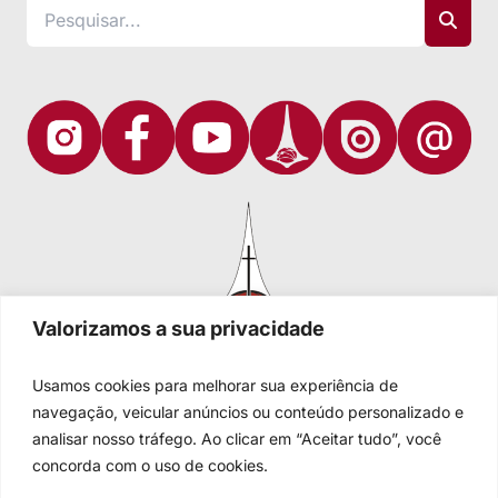
Valorizamos a sua privacidade
Usamos cookies para melhorar sua experiência de
navegação, veicular anúncios ou conteúdo personalizado e
analisar nosso tráfego. Ao clicar em “Aceitar tudo”, você
Igreja Evangélica de Confissão Luterana no Brasil
Sede nacional: Rua Senhor dos Passos, 202/4º andar Centro -
concorda com o uso de cookies.
Cep 90020-180 - Porto Alegre/RS - Brasil