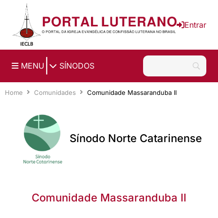
Ir para o conteúdo principal
Entrar
|
MENU
SÍNODOS
Home
Comunidades
Comunidade Massaranduba II
Sínodo Norte Catarinense
Comunidade Massaranduba II