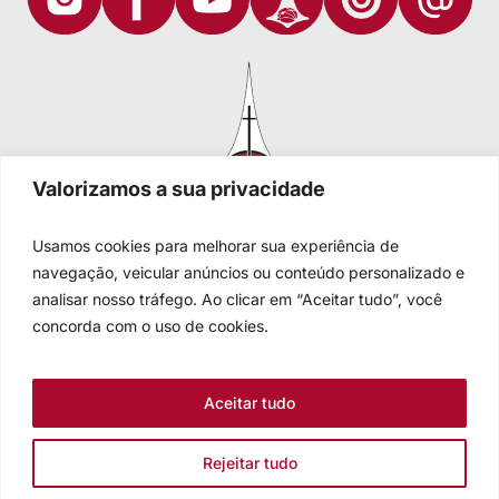
Valorizamos a sua privacidade
Usamos cookies para melhorar sua experiência de
navegação, veicular anúncios ou conteúdo personalizado e
analisar nosso tráfego. Ao clicar em “Aceitar tudo”, você
Igreja Evangélica de Confissão Luterana no Brasil
Sede nacional: Rua Senhor dos Passos, 202/4º andar Centro -
concorda com o uso de cookies.
Cep 90020-180 - Porto Alegre/RS - Brasil
Caixa Postal 2876 -
Telefone 55 51 3284.5400
Aceitar tudo
Fale conosco
Rejeitar tudo