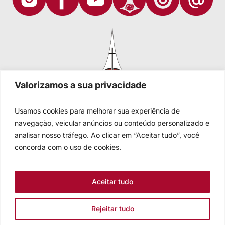
Valorizamos a sua privacidade
Usamos cookies para melhorar sua experiência de
navegação, veicular anúncios ou conteúdo personalizado e
analisar nosso tráfego. Ao clicar em “Aceitar tudo”, você
Igreja Evangélica de Confissão Luterana no Brasil
Sede nacional: Rua Senhor dos Passos, 202/4º andar Centro -
concorda com o uso de cookies.
Cep 90020-180 - Porto Alegre/RS - Brasil
Caixa Postal 2876 -
Telefone 55 51 3284.5400
Aceitar tudo
Fale conosco
Rejeitar tudo