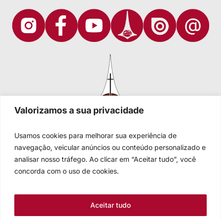
Valorizamos a sua privacidade
Usamos cookies para melhorar sua experiência de
navegação, veicular anúncios ou conteúdo personalizado e
analisar nosso tráfego. Ao clicar em “Aceitar tudo”, você
Igreja Evangélica de Confissão Luterana no Brasil
Sede nacional: Rua Senhor dos Passos, 202/4º andar Centro -
concorda com o uso de cookies.
Cep 90020-180 - Porto Alegre/RS - Brasil
Caixa Postal 2876 -
Telefone 55 51 3284.5400
Aceitar tudo