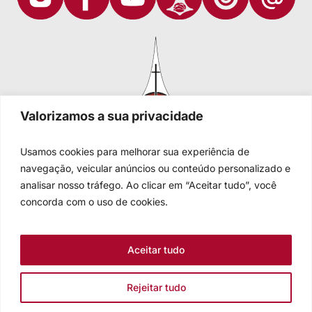
Valorizamos a sua privacidade
Usamos cookies para melhorar sua experiência de
navegação, veicular anúncios ou conteúdo personalizado e
analisar nosso tráfego. Ao clicar em “Aceitar tudo”, você
Igreja Evangélica de Confissão Luterana no Brasil
Sede nacional: Rua Senhor dos Passos, 202/4º andar Centro -
concorda com o uso de cookies.
Cep 90020-180 - Porto Alegre/RS - Brasil
Caixa Postal 2876 -
Telefone 55 51 3284.5400
Aceitar tudo
Fale conosco
Rejeitar tudo