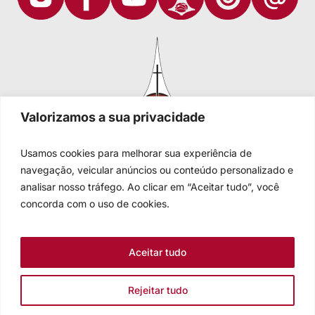
Valorizamos a sua privacidade
Usamos cookies para melhorar sua experiência de
navegação, veicular anúncios ou conteúdo personalizado e
analisar nosso tráfego. Ao clicar em “Aceitar tudo”, você
Igreja Evangélica de Confissão Luterana no Brasil
Sede nacional: Rua Senhor dos Passos, 202/4º andar Centro -
concorda com o uso de cookies.
Cep 90020-180 - Porto Alegre/RS - Brasil
Caixa Postal 2876 -
Telefone 55 51 3284.5400
Aceitar tudo
Fale conosco
Rejeitar tudo