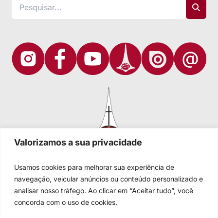
Valorizamos a sua privacidade
Usamos cookies para melhorar sua experiência de
navegação, veicular anúncios ou conteúdo personalizado e
analisar nosso tráfego. Ao clicar em “Aceitar tudo”, você
Igreja Evangélica de Confissão Luterana no Brasil
Sede nacional: Rua Senhor dos Passos, 202/4º andar Centro -
concorda com o uso de cookies.
Cep 90020-180 - Porto Alegre/RS - Brasil