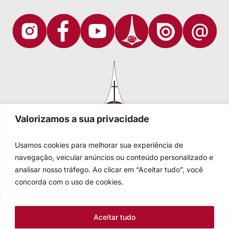
Valorizamos a sua privacidade
Usamos cookies para melhorar sua experiência de
navegação, veicular anúncios ou conteúdo personalizado e
analisar nosso tráfego. Ao clicar em “Aceitar tudo”, você
Igreja Evangélica de Confissão Luterana no Brasil
Sede nacional: Rua Senhor dos Passos, 202/4º andar Centro -
concorda com o uso de cookies.
Cep 90020-180 - Porto Alegre/RS - Brasil
Caixa Postal 2876 -
Telefone 55 51 3284.5400
Aceitar tudo