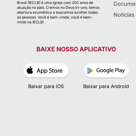
Brasil (IECLB) é uma igreja com 200 anos de
Documen
atuação no país. Cremos no Deus tri-uno, temos
abertura ecumênica e buscamos acolher todas
Notícias
as pessoas. Você é bem-vinda, você é bem-
vindo na IECLB!
BAIXE NOSSO APLICATIVO
Baixar para iOS
Baixar para Android