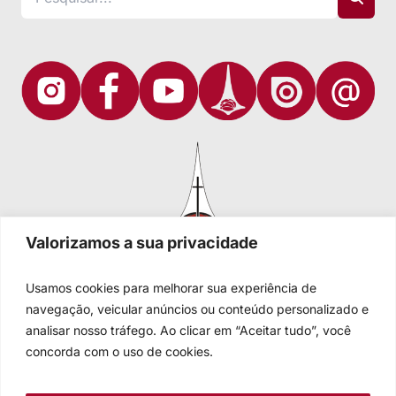
Valorizamos a sua privacidade
Usamos cookies para melhorar sua experiência de
navegação, veicular anúncios ou conteúdo personalizado e
analisar nosso tráfego. Ao clicar em “Aceitar tudo”, você
Igreja Evangélica de Confissão Luterana no Brasil
Sede nacional: Rua Senhor dos Passos, 202/4º andar Centro -
concorda com o uso de cookies.
Cep 90020-180 - Porto Alegre/RS - Brasil
Caixa Postal 2876 -