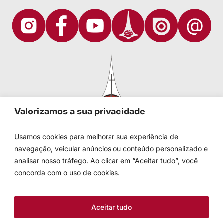
Valorizamos a sua privacidade
Usamos cookies para melhorar sua experiência de
navegação, veicular anúncios ou conteúdo personalizado e
analisar nosso tráfego. Ao clicar em “Aceitar tudo”, você
Igreja Evangélica de Confissão Luterana no Brasil
Sede nacional: Rua Senhor dos Passos, 202/4º andar Centro -
concorda com o uso de cookies.
Cep 90020-180 - Porto Alegre/RS - Brasil
Caixa Postal 2876 -
Telefone 55 51 3284.5400
Aceitar tudo