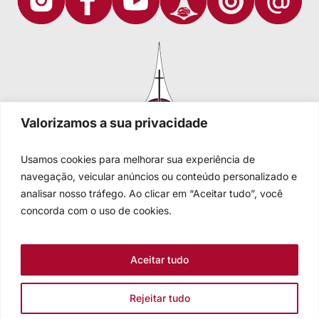
Valorizamos a sua privacidade
Usamos cookies para melhorar sua experiência de
navegação, veicular anúncios ou conteúdo personalizado e
analisar nosso tráfego. Ao clicar em “Aceitar tudo”, você
Igreja Evangélica de Confissão Luterana no Brasil
Sede nacional: Rua Senhor dos Passos, 202/4º andar Centro -
concorda com o uso de cookies.
Cep 90020-180 - Porto Alegre/RS - Brasil
Caixa Postal 2876 -
Telefone 55 51 3284.5400
Aceitar tudo
Fale conosco
Rejeitar tudo