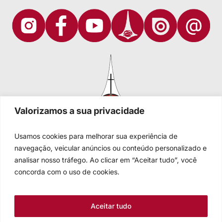
Valorizamos a sua privacidade
Usamos cookies para melhorar sua experiência de
navegação, veicular anúncios ou conteúdo personalizado e
analisar nosso tráfego. Ao clicar em “Aceitar tudo”, você
Igreja Evangélica de Confissão Luterana no Brasil
Sede nacional: Rua Senhor dos Passos, 202/4º andar Centro -
concorda com o uso de cookies.
Cep 90020-180 - Porto Alegre/RS - Brasil
Caixa Postal 2876 -
Telefone 55 51 3284.5400
Aceitar tudo