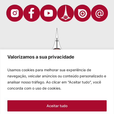
Valorizamos a sua privacidade
Usamos cookies para melhorar sua experiência de
navegação, veicular anúncios ou conteúdo personalizado e
analisar nosso tráfego. Ao clicar em “Aceitar tudo”, você
Igreja Evangélica de Confissão Luterana no Brasil
Sede nacional: Rua Senhor dos Passos, 202/4º andar Centro -
concorda com o uso de cookies.
Cep 90020-180 - Porto Alegre/RS - Brasil
Caixa Postal 2876 -
Telefone 55 51 3284.5400
Aceitar tudo