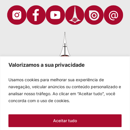
Valorizamos a sua privacidade
Usamos cookies para melhorar sua experiência de
navegação, veicular anúncios ou conteúdo personalizado e
analisar nosso tráfego. Ao clicar em “Aceitar tudo”, você
Igreja Evangélica de Confissão Luterana no Brasil
Sede nacional: Rua Senhor dos Passos, 202/4º andar Centro -
concorda com o uso de cookies.
Cep 90020-180 - Porto Alegre/RS - Brasil
Caixa Postal 2876 -
Telefone 55 51 3284.5400
Aceitar tudo