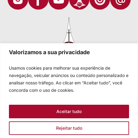
Valorizamos a sua privacidade
Usamos cookies para melhorar sua experiência de
navegação, veicular anúncios ou conteúdo personalizado e
analisar nosso tráfego. Ao clicar em “Aceitar tudo”, você
Igreja Evangélica de Confissão Luterana no Brasil
Sede nacional: Rua Senhor dos Passos, 202/4º andar Centro -
concorda com o uso de cookies.
Cep 90020-180 - Porto Alegre/RS - Brasil
Caixa Postal 2876 -
Telefone 55 51 3284.5400
Aceitar tudo
Fale conosco
Rejeitar tudo