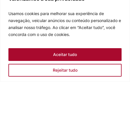
Usamos cookies para melhorar sua experiência de
navegação, veicular anúncios ou conteúdo personalizado e
analisar nosso tráfego. Ao clicar em “Aceitar tudo”, você
concorda com o uso de cookies.
Aceitar tudo
Rejeitar tudo
Igreja Evangélica de Confissão Luterana no Brasil
Sede nacional: Rua Senhor dos Passos, 202/4º andar Centro -
Cep 90020-180 - Porto Alegre/RS - Brasil
Caixa Postal 2876 -
Telefone 55 51 3284.5400