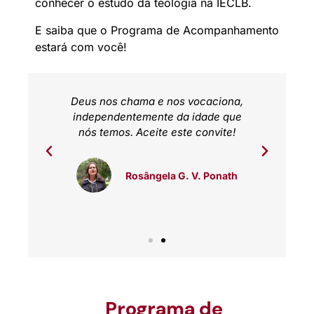
conhecer o estudo da teologia na IECLB.
E saiba que o Programa de Acompanhamento
estará com você!
você
Deus nos chama e nos vocaciona,
A v
ade, é
independentemente da idade que
serve
 um
nós temos. Aceite este convite!
al
Rosângela G. V. Ponath
Programa de