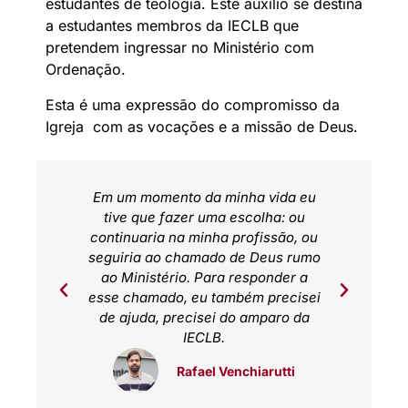
estudantes de teologia. Este auxílio se destina
a estudantes membros da IECLB que
pretendem ingressar no Ministério com
Ordenação.
Esta é uma expressão do compromisso da
Igreja com as vocações e a missão de Deus.
tes de
Em um momento da minha vida eu
tive que fazer uma escolha: ou
mento
continuaria na minha profissão, ou
do
seguiria ao chamado de Deus rumo
a eu
ao Ministério. Para responder a
e ter
esse chamado, eu também precisei
ção
de ajuda, precisei do amparo da
IECLB.
addatz
Rafael Venchiarutti