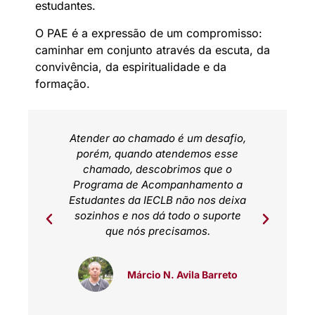
estudantes.
O PAE é a expressão de um compromisso:
caminhar em conjunto através da escuta, da
convivência, da espiritualidade e da
formação.
os de
Atender ao chamado é um desafio,
O PA
quase
porém, quando atendemos esse
aco
 mãe.
chamado, descobrimos que o
real
estar
Programa de Acompanhamento a
Os 
ssoas
Estudantes da IECLB não nos deixa
junt
 gente
sozinhos e nos dá todo o suporte
de ou
rtilhar
que nós precisamos.
pode c
Márcio N. Avila Barreto
ronco