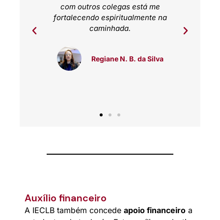
s, pude
com outros colegas está me
por
fortalecendo espiritualmente na
caminhada.
n
Regiane N. B. da Silva
Auxílio financeiro
A IECLB também concede
apoio financeiro
a