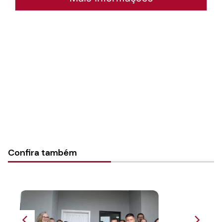
Autoria:
Sínodo Vale do Itajaí
Sínodo:
Vale do Itajaí
Instância:
Sinodal
Categorias:
Geral
Confira também