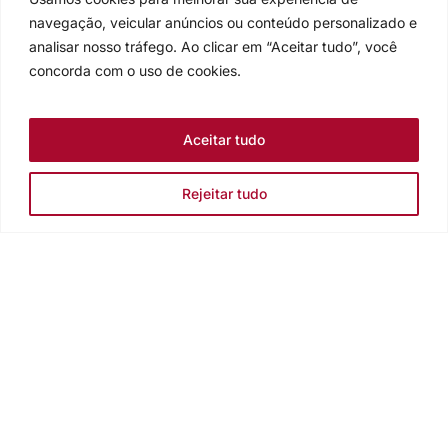
navegação, veicular anúncios ou conteúdo personalizado e
analisar nosso tráfego. Ao clicar em “Aceitar tudo”, você
concorda com o uso de cookies.
Aceitar tudo
Rejeitar tudo
Igreja Evangélica de Confissão Luterana no Brasil
Sede nacional: Rua Senhor dos Passos, 202/4º andar Centro -
Cep 90020-180 - Porto Alegre/RS - Brasil
Caixa Postal 2876 -
Telefone 55 51 3284.5400
Fale conosco