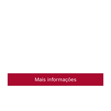
como
elas são -
Simone
Vesper
Binow
Baixar
arquivo
Abrir
Arquivo
Mais informações
Autoria:
Simone Vesper Binow
Instância:
Nacional
Tipo de Post:
Texto