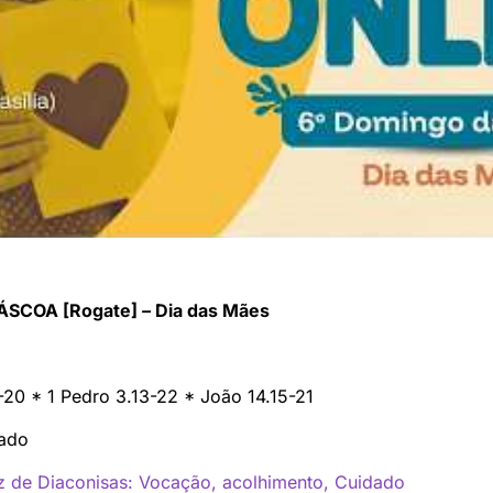
PÁSCOA [Rogate]
–
Dia das Mães
-20 * 1 Pedro 3.13-22 * João 14.15-21
rado
iz de Diaconisas: Vocação, acolhimento, Cuidado