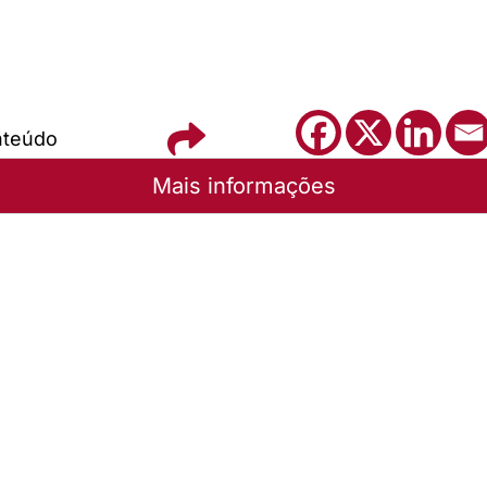
nteúdo
Mais informações
elém