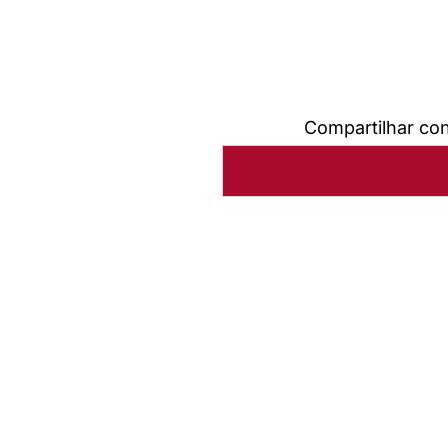
Compartilhar co
Autoria:
Portal Luterano
Sínodo:
Espirito Santo a B
Instância:
Nacional
Categorias:
Culto e liturgia