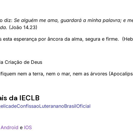
o diz:
Se alguém me ama, guardará a minha palavra; e me
ada.
(João 14.23)
esta esperança por âncora da alma, segura e firme. (Heb
a Criação de Deus
fiquem nem a terra, nem o mar, nem as árvores (Apocalips
is da IECLB
licadeConfissaoLuterananoBrasilOficial
a
Android
e
IOS