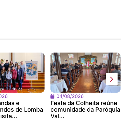
Um
Se
Ha
026
04/08/2026
andas e
Festa da Colheita reúne
andos de Lomba
comunidade da Paróquia
sita...
Val...