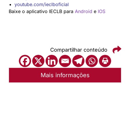
youtube.com/ieclboficial
Baixe o aplicativo IECLB para
Android
e
IOS
Compartilhar conteúdo
Mais informações
Autoria:
Portal Luterano
Sínodo:
Vale do Itajaí
Instância:
Nacional
Categorias:
Culto e liturgia