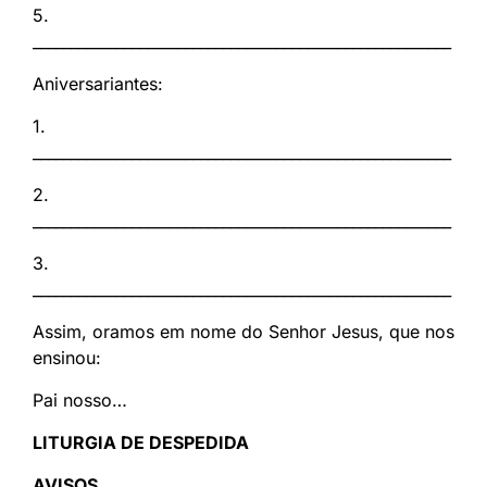
5.
_______________________________________________________
Aniversariantes:
1.
_______________________________________________________
2.
_______________________________________________________
3.
_______________________________________________________
Assim, oramos em nome do Senhor Jesus, que nos
ensinou:
Pai nosso…
LITURGIA DE DESPEDIDA
AVISOS