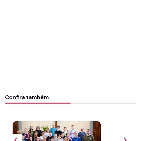
Autoria:
Portal Luterano
Sínodo:
Mato Grosso
Instância:
Sinodal
Tipo de Post:
Texto
Categorias:
Geral
Confira também