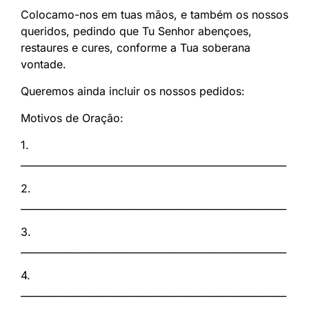
Colocamo-nos em tuas mãos, e também os nossos
queridos, pedindo que Tu Senhor abençoes,
restaures e cures, conforme a Tua soberana
vontade.
Queremos ainda incluir os nossos pedidos:
Motivos de Oração:
1.
_______________________________________________________
2.
_______________________________________________________
3.
_______________________________________________________
4.
_______________________________________________________