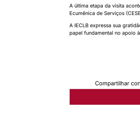
A última etapa da visita aco
Ecumênica de Serviços (CESE
A IECLB expressa sua gratidã
papel fundamental no apoio às
Compartilhar co
Autoria:
Portal Luterano
Instância:
Nacional
Categorias:
Relações Ecum