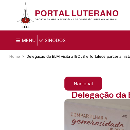
Ir para o conteúdo principal
|
MENU
SÍNODOS
Home
Delegação da ELM visita a IECLB e fortalece parceria hist
Nacional
Delegação da E