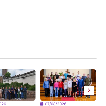
Ba
di
vo
026
07/08/2026