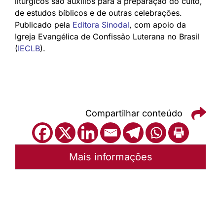
litúrgicos são auxílios para a preparação do culto,
de estudos bíblicos e de outras celebrações.
Publicado pela
Editora Sinodal
, com apoio da
Igreja Evangélica de Confissão Luterana no Brasil
(
IECLB
).
Compartilhar conteúdo
Mais informações
Autoria:
Portal Luterano
Instância:
Nacional
Tipo de Post:
Texto