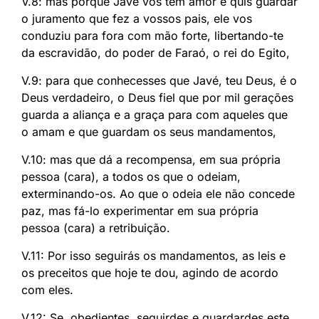
V.8: mas porque Javé vos tem amor e quis guardar
o juramento que fez a vossos pais, ele vos
conduziu para fora com mão forte, libertando-te
da escravidão, do poder de Faraó, o rei do Egito,
V.9: para que conhecesses que Javé, teu Deus, é o
Deus verdadeiro, o Deus fiel que por mil gerações
guarda a aliança e a graça para com aqueles que
o amam e que guardam os seus mandamentos,
V.10: mas que dá a recompensa, em sua própria
pessoa (cara), a todos os que o odeiam,
exterminando-os. Ao que o odeia ele não concede
paz, mas fá-lo experimentar em sua própria
pessoa (cara) a retribuição.
V.11: Por isso seguirás os mandamentos, as leis e
os preceitos que hoje te dou, agindo de acordo
com eles.
V.12: Se, obedientes, seguirdes e guardardes este