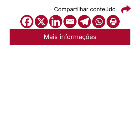
Compartilhar conteúdo
Mais informações
Autoria:
P. Eldo Krüger
Sínodo:
Sudeste
Instância:
Sinodal
Tipo de Post:
Texto
Categorias:
Geral