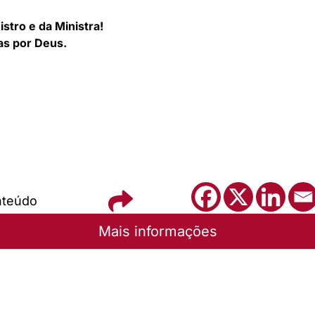
stro e da Ministra!
as por Deus.
nteúdo
Mais informações
unicação - Sínodo Rio dos Sinos