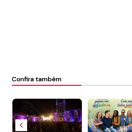
Instância:
Sinodal
Categorias:
Notícias
Confira também
o