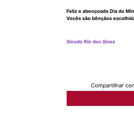
Feliz e abençoado Dia do Mini
Vocês são bênçãos escolhid
Sínodo Rio dos Sinos
Compartilhar co
Autoria:
Assessoria de Com
Sínodo:
Rio dos sinos