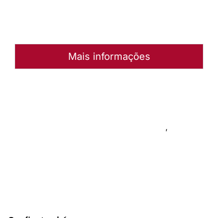
Arquivo
Mais informações
Autoria:
Portal Luterano
Instância:
Nacional
Tipo de Post:
Notícias
Categorias:
Coordenação de Diaconia
,
Notícia Nacional