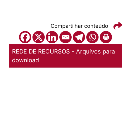
Compartilhar conteúdo
REDE DE RECURSOS - Arquivos para
download
Dia
Mundial
de
Oração
pela
Diaconia
– 26 de
janeiro de