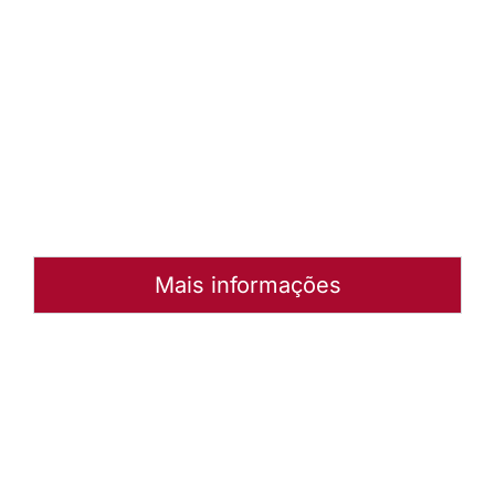
2026
Baixar
arquivo
Abrir
Arquivo
Mais informações
Autoria:
Portal Luterano
Instância:
Nacional
Categorias:
Coordenação de Diaconia