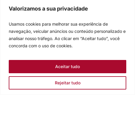
Valorizamos a sua privacidade
Usamos cookies para melhorar sua experiência de
navegação, veicular anúncios ou conteúdo personalizado e
analisar nosso tráfego. Ao clicar em “Aceitar tudo”, você
concorda com o uso de cookies.
Aceitar tudo
Rejeitar tudo
Igreja Evangélica de Confissão Luterana no Brasil
Sede nacional: Rua Senhor dos Passos, 202/4º andar Centro -
Cep 90020-180 - Porto Alegre/RS - Brasil
Caixa Postal 2876 -