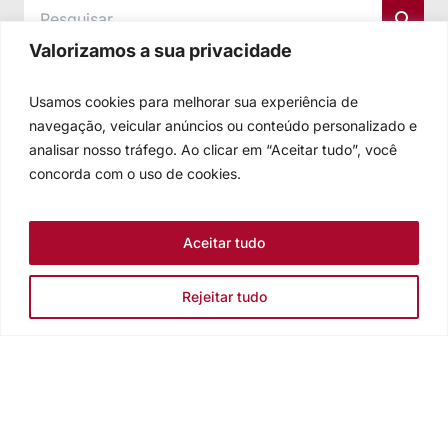
Valorizamos a sua privacidade
Usamos cookies para melhorar sua experiência de
navegação, veicular anúncios ou conteúdo personalizado e
analisar nosso tráfego. Ao clicar em “Aceitar tudo”, você
concorda com o uso de cookies.
Aceitar tudo
Rejeitar tudo
Igreja Evangélica de Confissão Luterana no Brasil
Sede nacional: Rua Senhor dos Passos, 202/4º andar Centro -
Cep 90020-180 - Porto Alegre/RS - Brasil