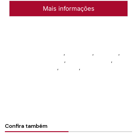
Mais informações
Autoria:
Sínodo Norte Catarinense
Sínodo:
Norte Catarinense
Instância:
Sinodal
Categorias:
Diaconia
,
Fé e justiça
,
Formação
,
Grupos Comunitários
,
Metas missionárias
,
Nossas atividades
,
Notícias
,
Passos na caminhada
Confira também