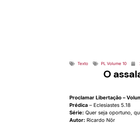
Texto
PL Volume 10
O assal
Proclamar Libertação – Volu
Prédica
– Eclesiastes 5.18
Série:
Quer seja oportuno, qu
Autor:
Ricardo Nör