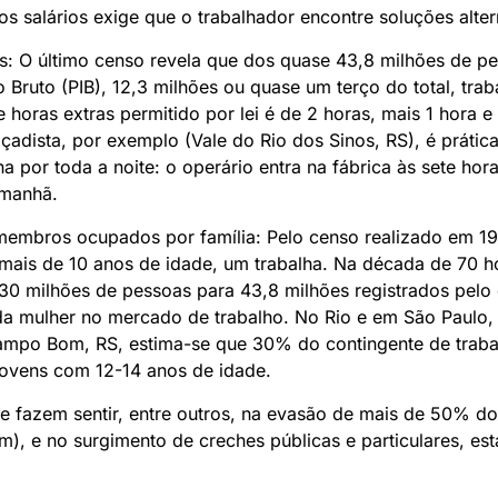
s salários exige que o trabalhador encontre soluções alter
s: O último censo revela que dos quase 43,8 milhões de p
 Bruto (PIB), 12,3 milhões ou quase um terço do total, tra
oras extras permitido por lei é de 2 horas, mais 1 hora 
çadista, por exemplo (Vale do Rio dos Sinos, RS), é práti
 por toda a noite: o operário entra na fábrica às sete hora
 manhã.
embros ocupados por família: Pelo censo realizado em 1
 mais de 10 anos de idade, um trabalha. Na década de 70 
30 milhões de pessoas para 43,8 milhões registrados pelo 
a mulher no mercado de trabalho. No Rio e em São Paulo,
mpo Bom, RS, estima-se que 30% do contingente de traba
jovens com 12-14 anos de idade.
se fazem sentir, entre outros, na evasão de mais de 50% do
, e no surgimento de creches públicas e particulares, es