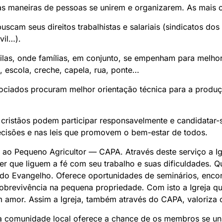
as maneiras de pessoas se unirem e organizarem. As mais c
scam seus direitos trabalhistas e salariais (sindicatos dos 
vil…).
ilas, onde famílias, em conjunto, se empenham para melhor
, escola, creche, capela, rua, ponte…
ociados procuram melhor orientação técnica para a produ
s cristãos podem participar responsavelmente e candidatar
decisões e nas leis que promovem o bem-estar de todos.
o Pequeno Agricultor — CAPA. Através deste serviço a Igr
er que liguem a fé com seu trabalho e suas dificuldades. 
 do Evangelho. Oferece oportunidades de seminários, encon
 sobrevivência na pequena propriedade. Com isto a Igreja qu
om amor. Assim a Igreja, também através do CAPA, valoriza
a comunidade local oferece a chance de os membros se un