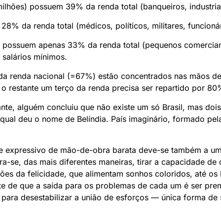
lhões) possuem 39% da renda total (banqueiros, industrial
% da renda total (médicos, políticos, militares, funcionár
possuem apenas 33% da renda total (pequenos comerciantes
salários mínimos.
os da renda nacional (=67%) estão concentrados nas mãos
 o restante um terço da renda precisa ser repartido por 8
nte, alguém concluiu que não existe um só Brasil, mas dois
 qual deu o nome de Belíndia. País imaginário, formado pel
e expressivo de mão-de-obra barata deve-se também a um
ra-se, das mais diferentes maneiras, tirar a capacidade de
iões da felicidade, que alimentam sonhos coloridos, até os 
nte de que a saída para os problemas de cada um é ser pr
ara desestabilizar a união de esforços — única forma de s