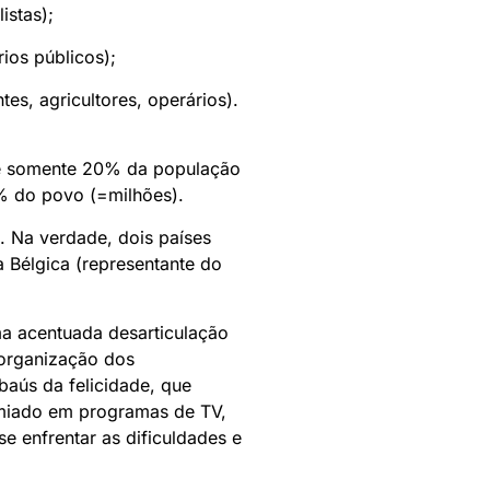
istas);
ios públicos);
, agricultores, operários).
 de somente 20% da população
0% do povo (=milhões).
. Na verdade, dois países
a Bélgica (representante do
a acentuada desarticulação
 organização dos
baús da felicidade, que
emiado em programas de TV,
e enfrentar as dificuldades e