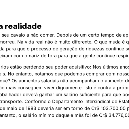
a realidade
o seu cavalo a não comer. Depois de um certo tempo de ap
rreu. Na vida real não é muito diferente. O que muda é q
ida para que o processo de geração de riquezas continue 
ixam com o nariz de fora para que a gente continue respi
ários estão perdendo seu poder aquisitivo: Nos últimos an
iais. No entanto, notamos que podemos comprar com nosso
uê? Os aumentos salariais não acompanham o aumento do
não mais conseguem viver dignamente. Isto é contra a própr
rabalhador deverá ganhar um salário suficiente para que po
 transporte. Conforme o Departamento Intersindical de Estat
de maio de 1983 deveria ser em torno de Cr$ 103.700,00 pa
 entanto, o salário mínimo daquele mês foi de Cr$ 34.776,