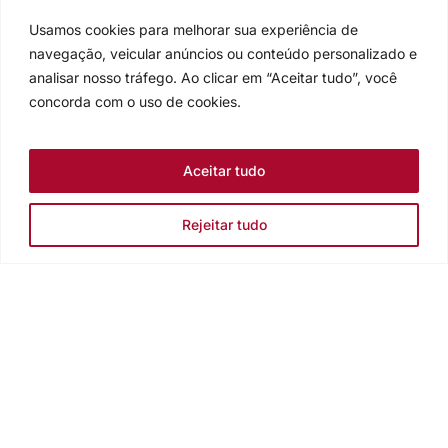
Usamos cookies para melhorar sua experiência de
navegação, veicular anúncios ou conteúdo personalizado e
analisar nosso tráfego. Ao clicar em “Aceitar tudo”, você
concorda com o uso de cookies.
Aceitar tudo
Rejeitar tudo
Igreja Evangélica de Confissão Luterana no Brasil
Sede nacional: Rua Senhor dos Passos, 202/4º andar Centro -
Cep 90020-180 - Porto Alegre/RS - Brasil
Caixa Postal 2876 -
Telefone 55 51 3284.5400