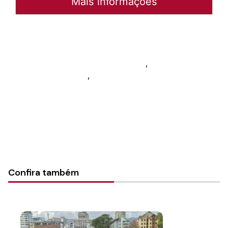
Mais informações
Autoria:
Portal Luterano
Instância:
Nacional
Categorias:
Núcleo de Projetos
,
Enchentes 2024
,
Secretaria da Ação Comunitária
Confira também