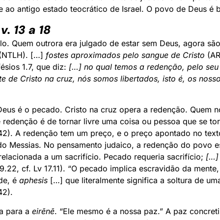
e ao antigo estado teocrático de Israel. O povo de Deus é
v. 13 a 18
clo. Quem outrora era julgado de estar sem Deus, agora são
(NTLH). […]
fostes aproximados pelo sangue de Cristo
(AR
sios 1.7, que diz:
[…] no qual temos a redenção, pelo seu
te de Cristo na cruz, nós somos libertados, isto é, os no
eus é o pecado. Cristo na cruz opera a redenção. Quem no
e redenção é de tornar livre uma coisa ou pessoa que se to
2). A redenção tem um preço, e o preço apontado no text
do Messias. No pensamento judaico, a redenção do povo e
elacionada a um sacrifício. Pecado requeria sacrifício;
[…]
9.22, cf. Lv 17.11). “O pecado implica escravidão da ment
de, é
aphesis
[…] que literalmente significa a soltura de u
42).
ta para a
eirēnē
. “Ele mesmo é a nossa paz.” A paz concret