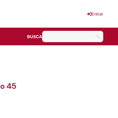
Entrar
BUSCA
ão 45