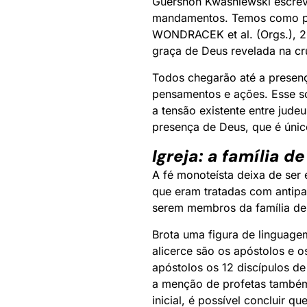
Guershon Kwasniewski escreve
mandamentos. Temos como pi
WONDRACEK et al. (Orgs.), 20
graça de Deus revelada na cr
Todos chegarão até a presenç
pensamentos e ações. Esse s
a tensão existente entre jud
presença de Deus, que é únic
Igreja: a família de
A fé monoteísta deixa de ser 
que eram tratadas com antipat
serem membros da família de
Brota uma figura de linguage
alicerce são os apóstolos e 
apóstolos os 12 discípulos d
a menção de profetas também
inicial, é possível concluir q