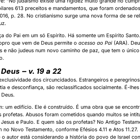
: “No judaísmo existe uma rigidez muito grande no cumpr
lares 613 preceitos e mandamentos, que foram ordenados
16, p. 28. No cristianismo surge uma nova forma de se rel
uz.
a do Pai em um só Espírito. Há somente um Espírito Santo.
opro que vem de Deus permite o
acesso ao Pai
(ARA). Deu
eus e não judeus num novo caminho de paz, que tem o único 
o.
 Deus – v. 19 a 22
exclusividade dos circuncidados. Estrangeiros e peregrinos
ia e desconfiança, são reclassificados socialmente. É-lhe
 Deus.
m: um edifício. Ele é construído. É uma obra que se encon
os profetas. Abusos foram cometidos quando muitos se inti
e Jesus e Paulo. E quem são os profetas? No Antigo Testa
 no Novo Testamento, conforme Efésios 4.11 e Atos 11.27.
ue o autor está considerando a história do povo de Israel c