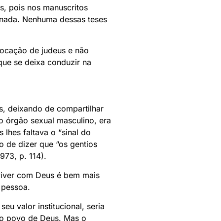
s, pois nos manuscritos
onada. Nenhuma dessas teses
vocação de judeus e não
ue se deixa conduzir na
, deixando de compartilhar
o órgão sexual masculino, era
 lhes faltava o “sinal do
 de dizer que “os gentios
73, p. 114).
 viver com Deus é bem mais
 pessoa.
u valor institucional, seria
do povo de Deus. Mas o