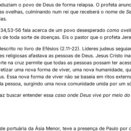
conduziam o povo de Deus de forma relapsa. O profeta anun
uas ovelhas, culminando num rei que receberá o nome de
Se
ias.
-34,53-56 fala acerca de um povo desesperado
como ovel
 de toda sorte de doenças. Eis o pastor que o profeta Jere
rito no livro de Efésios (2.11-22). Líderes judeus segui
es religiosas afastava as pessoas de Deus. Jesus Cristo i
rte na cruz permite que todas as pessoas possam ter aces
retizar uma nova forma de viver, uma nova humanidade, qu
s. Essa nova forma de viver não se baseia em ritos externo
da pessoa, surgindo uma nova comunidade unida por um só 
faz buscar entender essa
casa onde Deus vive por meio do 
de portuária da Ásia Menor, teve a presença de Paulo por c