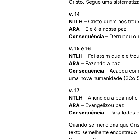
Cristo. Segue uma sistematiz
v. 14
NTLH
– Cristo quem nos trou
ARA
– Ele é a nossa paz
Consequência
– Derrubou o m
v. 15 e 16
NTLH
– Foi assim que ele tro
ARA
– Fazendo a paz
Consequência
– Acabou com 
uma nova humanidade (2Co 5.
v. 17
NTLH
– Anunciou a boa notíc
ARA
– Evangelizou paz
Consequência
– Para todos 
Quando se menciona que Cri
texto semelhante encontrado 