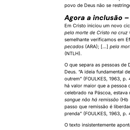
povo de Deus não se restring
Agora a inclusão – 
Em Cristo iniciou um novo ci
pela morte de Cristo na cruz
semelhante verificamos em Efé
pecados
(ARA); […]
pela mor
(NTLH).
O que separa as pessoas de D
Deus. “A ideia fundamental d
outrem” (FOULKES, 1963, p. 4
há valor maior que a pessoa 
celebrado na Páscoa, estava r
sangue não há remissão
(Hb 
passo que remissão é liberda
prenda” (FOULKES, 1963, p. 
O texto insistentemente apon