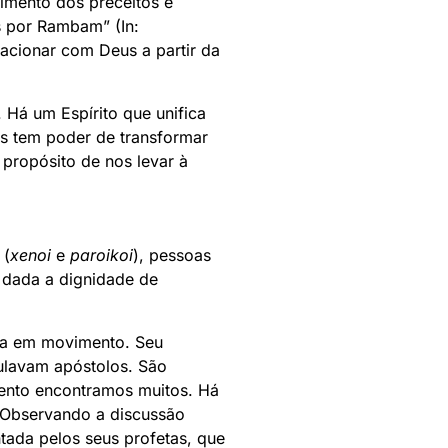
imento dos preceitos e
 por Rambam” (In:
acionar com Deus a partir da
 Há um Espírito que unifica
s tem poder de transformar
propósito de nos levar à
 (
xenoi
e
paroikoi
), pessoas
s dada a dignidade de
tra em movimento. Seu
tulavam apóstolos. São
mento encontramos muitos. Há
 Observando a discussão
ontada pelos seus profetas, que