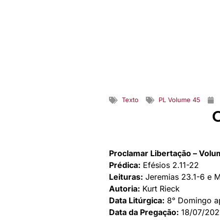
Texto
PL Volume 45
O
Proclamar Libertação – Vol
Prédica:
Efésios 2.11-22
Leituras:
Jeremias 23.1-6 e 
Autoria:
Kurt Rieck
Data Litúrgica:
8° Domingo ap
Data da Pregação:
18/07/202