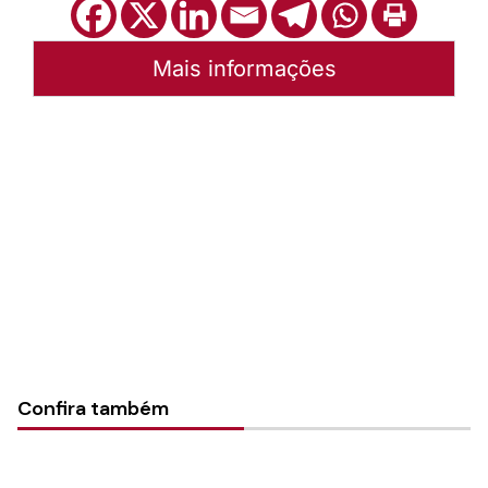
Mais informações
Autoria:
Sínodo Norte Catarinense
Sínodo:
Norte Catarinense
Instância:
Sinodal
Categorias:
Notícias
Confira também