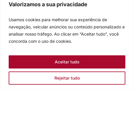
Valorizamos a sua privacidade
Usamos cookies para melhorar sua experiência de
navegação, veicular anúncios ou conteúdo personalizado e
analisar nosso tráfego. Ao clicar em “Aceitar tudo”, você
concorda com o uso de cookies.
Aceitar tudo
Rejeitar tudo
Igreja Evangélica de Confissão Luterana no Brasil
Sede nacional: Rua Senhor dos Passos, 202/4º andar Centro -
Cep 90020-180 - Porto Alegre/RS - Brasil
Caixa Postal 2876 -
Telefone 55 51 3284.5400