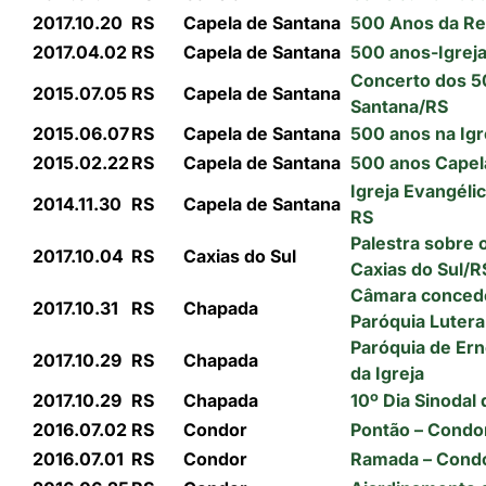
2017.10.20
RS
Capela de Santana
500 Anos da Re
2017.04.02
RS
Capela de Santana
500 anos-Igreja
Concerto dos 5
2015.07.05
RS
Capela de Santana
Santana/RS
2015.06.07
RS
Capela de Santana
500 anos na Igr
2015.02.22
RS
Capela de Santana
500 anos Capel
Igreja Evangéli
2014.11.30
RS
Capela de Santana
RS
Palestra sobre
2017.10.04
RS
Caxias do Sul
Caxias do Sul/R
Câmara concede
2017.10.31
RS
Chapada
Paróquia Luter
Paróquia de Ern
2017.10.29
RS
Chapada
da Igreja
2017.10.29
RS
Chapada
10º Dia Sinodal
2016.07.02
RS
Condor
Pontão – Condor
2016.07.01
RS
Condor
Ramada – Condo