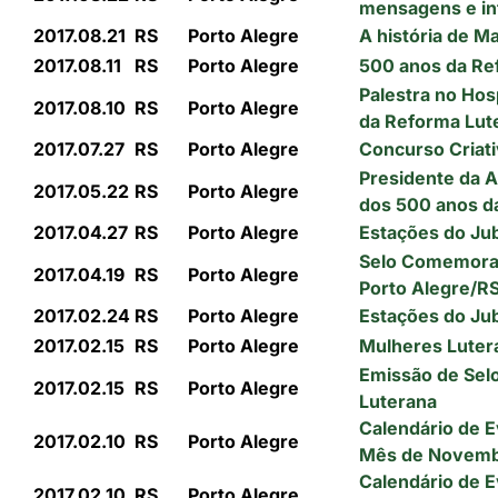
mensagens e i
2017.08.21
RS
Porto Alegre
A história de M
2017.08.11
RS
Porto Alegre
500 anos da Re
Palestra no Hos
2017.08.10
RS
Porto Alegre
da Reforma Lut
2017.07.27
RS
Porto Alegre
Concurso Criat
Presidente da A
2017.05.22
RS
Porto Alegre
dos 500 anos d
2017.04.27
RS
Porto Alegre
Estações do Jub
Selo Comemorat
2017.04.19
RS
Porto Alegre
Porto Alegre/R
2017.02.24
RS
Porto Alegre
Estações do Jub
2017.02.15
RS
Porto Alegre
Mulheres Luter
Emissão de Sel
2017.02.15
RS
Porto Alegre
Luterana
Calendário de 
2017.02.10
RS
Porto Alegre
Mês de Novemb
Calendário de 
2017.02.10
RS
Porto Alegre