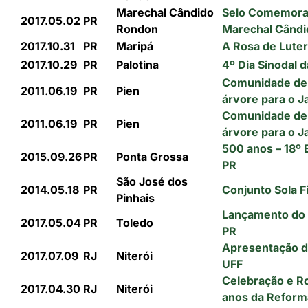
Marechal Cândido
Selo Comemorat
2017.05.02
PR
Rondon
Marechal Când
2017.10.31
PR
Maripá
A Rosa de Luter
2017.10.29
PR
Palotina
4º Dia Sinodal 
Comunidade de P
2011.06.19
PR
Pien
árvore para o J
Comunidade de P
2011.06.19
PR
Pien
árvore para o J
500 anos – 18º 
2015.09.26
PR
Ponta Grossa
PR
São José dos
2014.05.18
PR
Conjunto Sola F
Pinhais
Lançamento do 
2017.05.04
PR
Toledo
PR
Apresentação do
2017.07.09
RJ
Niterói
UFF
Celebração e R
2017.04.30
RJ
Niterói
anos da Reform