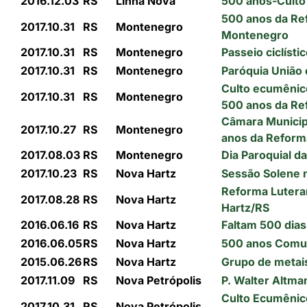
2016.12.03
RS
Linha Nova
500 anos-Culto
500 anos da Re
2017.10.31
RS
Montenegro
Montenegro
2017.10.31
RS
Montenegro
Passeio ciclíst
2017.10.31
RS
Montenegro
Paróquia União
Culto ecumêni
2017.10.31
RS
Montenegro
500 anos da Re
Câmara Munici
2017.10.27
RS
Montenegro
anos da Reform
2017.08.03
RS
Montenegro
Dia Paroquial 
2017.10.23
RS
Nova Hartz
Sessão Solene 
Reforma Lutera
2017.08.28
RS
Nova Hartz
Hartz/RS
2016.06.16
RS
Nova Hartz
Faltam 500 dia
2016.06.05
RS
Nova Hartz
500 anos Comun
2015.06.26
RS
Nova Hartz
Grupo de metai
2017.11.09
RS
Nova Petrópolis
P. Walter Altma
Culto Ecumênic
2017.10.31
RS
Nova Petrópolis