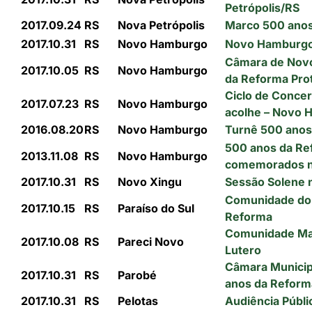
Petrópolis/RS
2017.09.24
RS
Nova Petrópolis
Marco 500 anos
2017.10.31
RS
Novo Hamburgo
Novo Hamburgo 
Câmara de Nov
2017.10.05
RS
Novo Hamburgo
da Reforma Pro
Ciclo de Concer
2017.07.23
RS
Novo Hamburgo
acolhe – Novo
2016.08.20
RS
Novo Hamburgo
Turnê 500 ano
500 anos da Re
2013.11.08
RS
Novo Hamburgo
comemorados n
2017.10.31
RS
Novo Xingu
Sessão Solene 
Comunidade do 
2017.10.15
RS
Paraíso do Sul
Reforma
Comunidade Mat
2017.10.08
RS
Pareci Novo
Lutero
Câmara Municipa
2017.10.31
RS
Parobé
anos da Reform
2017.10.31
RS
Pelotas
Audiência Públi