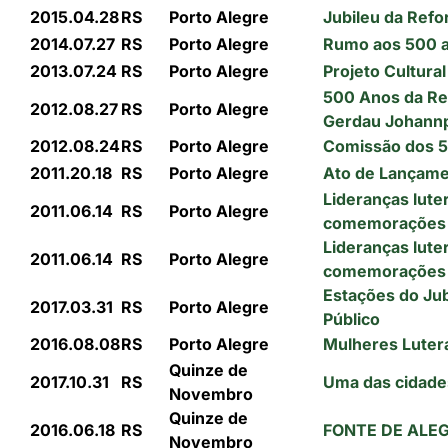
2015.04.28
RS
Porto Alegre
Jubileu da Refo
2014.07.27
RS
Porto Alegre
Rumo aos 500 
2013.07.24
RS
Porto Alegre
Projeto Cultura
500 Anos da Re
2012.08.27
RS
Porto Alegre
Gerdau Johann
2012.08.24
RS
Porto Alegre
Comissão dos 5
2011.20.18
RS
Porto Alegre
Ato de Lançame
Lideranças lute
2011.06.14
RS
Porto Alegre
comemorações 
Lideranças lute
2011.06.14
RS
Porto Alegre
comemorações 
Estações do Jub
2017.03.31
RS
Porto Alegre
Público
2016.08.08
RS
Porto Alegre
Mulheres Luter
Quinze de
2017.10.31
RS
Uma das cidades
Novembro
Quinze de
2016.06.18
RS
FONTE DE ALE
Novembro