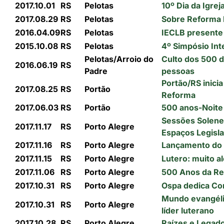
2017.10.01
RS
Pelotas
10º Dia da Igre
2017.08.29
RS
Pelotas
Sobre Reforma 
2016.04.09
RS
Pelotas
IECLB presente
2015.10.08
RS
Pelotas
4º Simpósio Int
Pelotas/Arroio do
Culto dos 500 d
2016.06.19
RS
Padre
pessoas
Portão/RS inic
2017.08.25
RS
Portão
Reforma
2017.06.03
RS
Portão
500 anos-Noite
Sessões Solene
2017.11.17
RS
Porto Alegre
Espaços Legisla
2017.11.16
RS
Porto Alegre
Lançamento do l
2017.11.15
RS
Porto Alegre
Lutero: muito a
2017.11.06
RS
Porto Alegre
500 Anos da Re
2017.10.31
RS
Porto Alegre
Ospa dedica Co
Mundo evangéli
2017.10.31
RS
Porto Alegre
líder luterano
2017.10.28
RS
Porto Alegre
Raízes e Legad