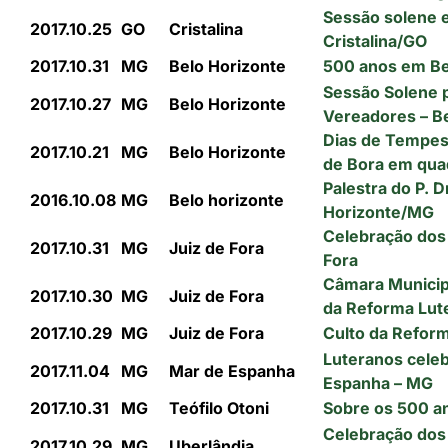
Sessão solene 
2017.10.25
GO
Cristalina
Cristalina/GO
2017.10.31
MG
Belo Horizonte
500 anos em B
Sessão Solene 
2017.10.27
MG
Belo Horizonte
Vereadores – B
Dias de Tempest
2017.10.21
MG
Belo Horizonte
de Bora em qua
Palestra do P. D
2016.10.08
MG
Belo horizonte
Horizonte/MG
Celebração dos
2017.10.31
MG
Juiz de Fora
Fora
Câmara Municip
2017.10.30
MG
Juiz de Fora
da Reforma Lut
2017.10.29
MG
Juiz de Fora
Culto da Reform
Luteranos cele
2017.11.04
MG
Mar de Espanha
Espanha – MG
2017.10.31
MG
Teófilo Otoni
Sobre os 500 a
Celebração dos
2017.10.29
MG
Uberlândia