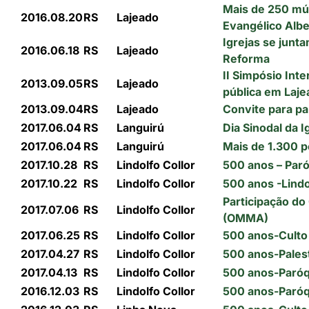
Mais de 250 mú
2016.08.20
RS
Lajeado
Evangélico Albe
Igrejas se junt
2016.06.18
RS
Lajeado
Reforma
II Simpósio Int
2013.09.05
RS
Lajeado
pública em Laj
2013.09.04
RS
Lajeado
Convite para pa
2017.06.04
RS
Languirú
Dia Sinodal da 
2017.06.04
RS
Languirú
Mais de 1.300 p
2017.10.28
RS
Lindolfo Collor
500 anos – Paró
2017.10.22
RS
Lindolfo Collor
500 anos -Lindo
Participação do
2017.07.06
RS
Lindolfo Collor
(OMMA)
2017.06.25
RS
Lindolfo Collor
500 anos-Culto 
2017.04.27
RS
Lindolfo Collor
500 anos-Pales
2017.04.13
RS
Lindolfo Collor
500 anos-Paróq
2016.12.03
RS
Lindolfo Collor
500 anos-Paróqu