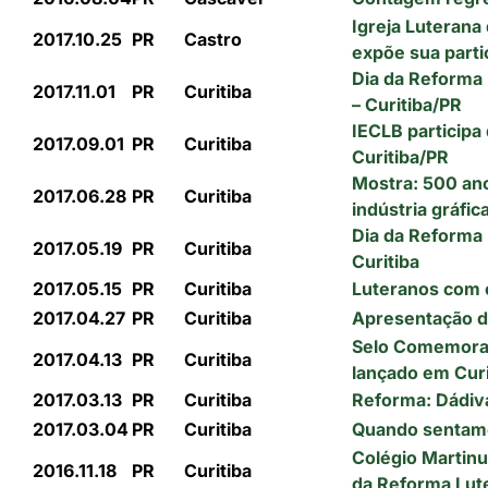
Igreja Luterana
2017.10.25
PR
Castro
expõe sua partic
Dia da Reforma
2017.11.01
PR
Curitiba
– Curitiba/PR
IECLB particip
2017.09.01
PR
Curitiba
Curitiba/PR
Mostra: 500 ano
2017.06.28
PR
Curitiba
indústria gráfic
Dia da Reforma 
2017.05.19
PR
Curitiba
Curitiba
2017.05.15
PR
Curitiba
Luteranos com 
2017.04.27
PR
Curitiba
Apresentação d
Selo Comemorat
2017.04.13
PR
Curitiba
lançado em Curi
2017.03.13
PR
Curitiba
Reforma: Dádiv
2017.03.04
PR
Curitiba
Quando sentamos
Colégio Martinu
2016.11.18
PR
Curitiba
da Reforma Lut