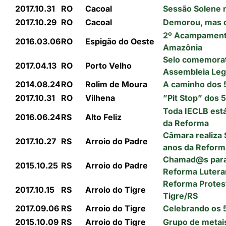
2017.10.31
RO
Cacoal
Sessão Solene 
2017.10.29
RO
Cacoal
Demorou, mas 
2º Acampamento
2016.03.06
RO
Espigão do Oeste
Amazônia
Selo comemorat
2017.04.13
RO
Porto Velho
Assembleia Legi
2014.08.24
RO
Rolim de Moura
A caminho dos 
2017.10.31
RO
Vilhena
”Pit Stop” dos
Toda IECLB est
2016.06.24
RS
Alto Feliz
da Reforma
Câmara realiza
2017.10.27
RS
Arroio do Padre
anos da Reform
Chamad@s para
2015.10.25
RS
Arroio do Padre
Reforma Lutera
Reforma Protest
2017.10.15
RS
Arroio do Tigre
Tigre/RS
2017.09.06
RS
Arroio do Tigre
Celebrando os 
2015.10.09
RS
Arroio do Tigre
Grupo de metai