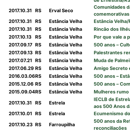
de Ernestina/R
Comunidades da
2017.10.31
RS
Erval Seco
comemorativas 
2017.10.31
RS
Estância Velha
Estância Velha/
2017.10.31
RS
Estância Velha
Rincão dos Ilhé
2017.10.13
RS
Estância Velha
Por que vale a
2017.09.17
RS
Estância Velha
500 anos – Cult
2017.09.13
RS
Estância Velha
Palestrantes r
2017.07.21
RS
Estância Velha
Muda de Palmei
2017.06.29
RS
Estância Velha
Amigo Secreto 
2016.03.06
RS
Estância Velha
500 anos – Estâ
2015.12.06
RS
Estância Velha
500 anos – Com
2015.09.04
RS
Estância Velha
Mulheres rumo 
IECLB de Estre
2017.10.31
RS
Estrela
aos 500 Anos d
2017.10.01
RS
Estrela
Ecumenismo do 
500 anos da Re
2017.10.23
RS
Farroupilha
reconciliações