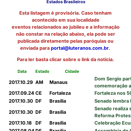
Estados Brasileiros
Esta listagem é provisória. Caso tenham
acontecido em sua localidade
eventos relacionados ao jubileu e a informação
não constar na relação abaixo, ela pode ser
publicada diretamente pelas paróquias ou
enviada para
portal@luteranos.com.br
.
Para ler basta clicar sobre o link da notícia.
Data
Estado
Cidade
Dom Sergio par
2017.10.29
AM
Manaus
comemoração ao
2017.09.24
CE
Fortaleza
Fortaleza nos 
2017.10.30
DF
Brasília
Senado lembra 
Senado realiza
2017.10.30
DF
Brasília
Reforma Protes
2017.10.18
DF
Brasília
Celebração Ecu
2017.08.04
DF
Brasília
Assembleia do 