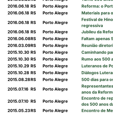
2016.06.18
RS
Porto Alegre
Reforma: o Port
2016.06.18
RS
Porto Alegre
Materiais para
Festival de Hin
2016.06.18
RS
Porto Alegre
regressiva
2016.06.18
RS
Porto Alegre
Jubileu da Refo
2016.06.08
RS
Porto Alegre
Faltam apenas 
2016.03.09
RS
Porto Alegre
Reunião diretor
2015.10.30
RS
Porto Alegre
Caminhando par
2015.10.30
RS
Porto Alegre
Rumo aos 500 an
2015.10.29
RS
Porto Alegre
Luteranos de P
2015.10.28
RS
Porto Alegre
Diálogos Lutera
2015.08.28
RS
Porto Alegre
500 dias para 
Representantes
2015.07.16
RS
Porto Alegre
anos da Reform
Encontro de re
2015.07.10
RS
Porto Alegre
dos 500 anos d
2015.05.23
RS
Porto Alegre
Encontro de Met