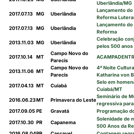
Uberlândia/MG
Lançamento do
2017.07.13
MG
Uberlândia
Reforma Lutera
Lançamento do
2017.07.13
MG
Uberlândia
Reforma
Celebração conj
2013.11.03
MG
Uberlândia
pelos 500 anos
Campo Novo do
2017.10.14
MT
ACAMPADENTRO 
Parecis
Campo Novo do
4ª Noite Cultur
2013.11.06
MT
Parecis
Katharina von 
Selo em homena
2017.04.13
MT
Cuiabá
Cuiabá/MT
Seminário de Mú
2016.06.23
MT
Primavera do Leste
regressiva para
2017.09.05
PE
Gravatá
Programação d
Solenidade de 
2017.10.30
PR
Capanema
500 Anos da R
2016.08.04
PR
Cascavel
Contagem regre