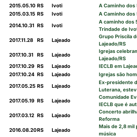
2015.05.10
RS
Ivoti
A Caminho dos 5
2015.03.15
RS
Ivoti
A Caminho dos 5
A caminho dos 
2014.10.31
RS
Ivoti
Trindade de Ivo
Grupo Priscila d
2017.11.28
RS
Lajeado
Lajeado/RS
Igrejas celebra
2017.10.31
RS
Lajeado
Lajeado/RS
2017.10.29
RS
Lajeado
IECLB em Lajea
2017.10.24
RS
Lajeado
Igrejas são ho
Ex-presidente d
2017.05.25
RS
Lajeado
Luterana, estev
Comunidade Eva
2017.05.19
RS
Lajeado
IECLB que é aut
Concerto abrilh
2017.03.12
RS
Lajeado
Reforma
Mais de 2,8 mil
2016.08.20
RS
Lajeado
música