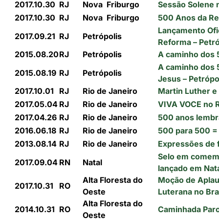
2017.10.30
RJ
Nova
Friburgo
Sessão Solene 
2017.10.30
RJ
Nova
Friburgo
500 Anos da Re
Lançamento Ofi
2017.09.21
RJ
Petrópolis
Reforma – Petró
2015.08.20
RJ
Petrópolis
A caminho dos 5
A caminho dos 
2015.08.19
RJ
Petrópolis
Jesus – Petrópo
2017.10.01
RJ
Rio de Janeiro
Martin Luther e
2017.05.04
RJ
Rio de Janeiro
VIVA VOCE no R
2017.04.26
RJ
Rio de Janeiro
500 anos lembrad
2016.06.18
RJ
Rio de Janeiro
500 para 500 =
2013.08.14
RJ
Rio de Janeiro
Expressões de f
Selo em comemo
2017.09.04
RN
Natal
lançado em Nat
Alta Floresta do
Moção de Aplau
2017.10.31
RO
Oeste
Luterana no Bra
Alta Floresta do
2014.10.31
RO
Caminhada Paro
Oeste