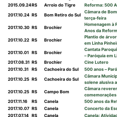
2015.09.24
RS
Arroio do Tigre
Reforma: 500 A
Câmara de Bom 
2017.10.24
RS
Bom Retiro do Sul
terça-feira
Homenagem à Pa
2017.10.30
RS
Brochier
Anos da Refor
Plantio de árv
2017.10.22
RS
Brochier
em Linha Pinhe
Cantata Paroqui
2017.10.01
RS
Brochier
– Paróquia em 
2017.08.31
RS
Brochier
Cine Lutero
2017.10.31
RS
Cachoeira do Sul
500 anos – Paró
Câmara Municipa
2017.10.25
RS
Cachoeira do Sul
solene alusiva 
Câmara reveren
2017.10.25
RS
Campo Bom
comemorações d
2017.11.16
RS
Canela
500 anos da Re
2017.10.07
RS
Canela
Concerto da Es
2017.07.14
RS
Canela
Canela: Ativida