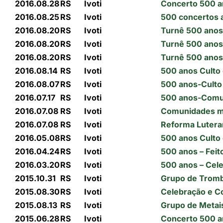
2016.08.28
RS
Ivoti
Concerto 500 a
2016.08.25
RS
Ivoti
500 concertos 
2016.08.20
RS
Ivoti
Turnê 500 anos
2016.08.20
RS
Ivoti
Turnê 500 anos
2016.08.20
RS
Ivoti
Turnê 500 anos-
2016.08.14
RS
Ivoti
500 anos Culto 
2016.08.07
RS
Ivoti
500 anos-Culto 
2016.07.17
RS
Ivoti
500 anos-Comun
2016.07.08
RS
Ivoti
Comunidades mo
2016.07.08
RS
Ivoti
Reforma Luteran
2016.05.08
RS
Ivoti
500 anos Culto 
2016.04.24
RS
Ivoti
500 anos – Feito
2016.03.20
RS
Ivoti
500 anos – Cele
2015.10.31
RS
Ivoti
Grupo de Tromb
2015.08.30
RS
Ivoti
Celebração e Co
2015.08.13
RS
Ivoti
Grupo de Metais
2015.06.28
RS
Ivoti
Concerto 500 an