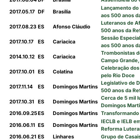
Lançamento d
2017.05.17
DF
Brasília
aos 500 anos d
Luteranos de A
2017.08.23
ES
Afonso Cláudio
500 anos da Re
Sessão Especia
2017.10.17
ES
Cariacica
aos 500 anos d
Trombonistas d
2014.10.12
ES
Cariacica
Campo Grande, 
Celebração dos
2017.10.01
ES
Colatina
pelo Rio Doce
Legislativo de
2017.11.14
ES
Domingos Martins
500 anos da Re
Cerca de 5 mil
2017.10.31
ES
Domingos Martins
Domingos Mart
2016.09.25
ES
Domingos Martins
Transformando 
IECLB e IELB em
2016.06.11
ES
Domingos Martins
Reforma Luter
2016.06.21
ES
Linhares
Grupo de Casai