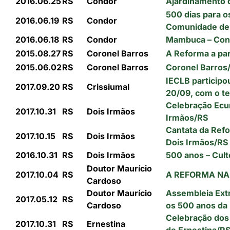
2016.06.25
RS
Condor
Ajardinamento 
500 dias para o
2016.06.19
RS
Condor
Comunidade de
2016.06.18
RS
Condor
Mambuca – Cond
2015.08.27
RS
Coronel Barros
A Reforma a par
2015.06.02
RS
Coronel Barros
Coronel Barros
IECLB participo
2017.09.20
RS
Crissiumal
20/09, com o 
Celebração Ecu
2017.10.31
RS
Dois Irmãos
Irmãos/RS
Cantata da Refo
2017.10.15
RS
Dois Irmãos
Dois Irmãos/RS
2016.10.31
RS
Dois Irmãos
500 anos – Cul
Doutor Maurício
2017.10.04
RS
A REFORMA NA 
Cardoso
Doutor Maurício
Assembleia Extr
2017.05.12
RS
Cardoso
os 500 anos da
Celebração dos
2017.10.31
RS
Ernestina