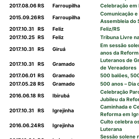
2017.08.06
RS
Farroupilha
Celebração em 
Comunicação e 
2015.09.26
RS
Farroupilha
Assembleia do 
2017.10.31
RS
Feliz
Feliz/RS
2017.10.25
RS
Feliz
Tribuna Livre n
Em sessão sole
2017.10.31
RS
Giruá
anos da Reform
Luteranos de 
2017.10.31
RS
Gramado
de Vereadores
2017.06.01
RS
Gramado
500 balões, 50
2017.05.28
RS
Gramado
500 anos – Dia 
Celebração Par
2016.06.18
RS
Ibirubá
Jubileu da Ref
Caminhada e Ce
2017.10.31
RS
Igrejinha
Reforma em Igr
Culto celebra o
2016.06.24
RS
Igrejinha
Luterana
Sessão solene 