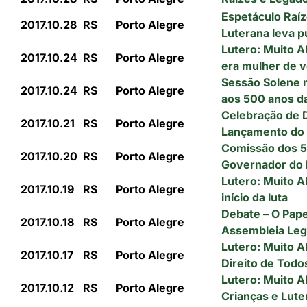
Espetáculo Raí
2017.10.28
RS
Porto Alegre
Luterana leva 
Lutero: Muito A
2017.10.24
RS
Porto Alegre
era mulher de 
Sessão Solene 
2017.10.24
RS
Porto Alegre
aos 500 anos d
Celebração de D
2017.10.21
RS
Porto Alegre
Lançamento do 
Comissão dos 5
2017.10.20
RS
Porto Alegre
Governador do
Lutero: Muito A
2017.10.19
RS
Porto Alegre
início da luta
Debate – O Pape
2017.10.18
RS
Porto Alegre
Assembleia Legi
Lutero: Muito A
2017.10.17
RS
Porto Alegre
Direito de Todo
Lutero: Muito A
2017.10.12
RS
Porto Alegre
Crianças e Lute