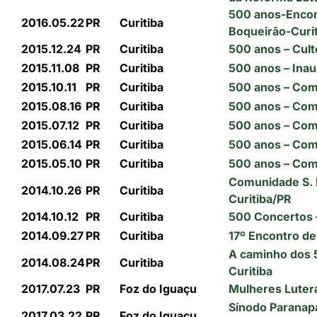
500 anos-Encon
2016.05.22
PR
Curitiba
Boqueirão-Curi
2015.12.24
PR
Curitiba
500 anos – Cult
2015.11.08
PR
Curitiba
500 anos – Inau
2015.10.11
PR
Curitiba
500 anos – Com
2015.08.16
PR
Curitiba
500 anos – Comu
2015.07.12
PR
Curitiba
500 anos – Com
2015.06.14
PR
Curitiba
500 anos – Comu
2015.05.10
PR
Curitiba
500 anos – Com
Comunidade S. M
2014.10.26
PR
Curitiba
Curitiba/PR
2014.10.12
PR
Curitiba
500 Concertos 
2014.09.27
PR
Curitiba
17º Encontro de
A caminho dos 
2014.08.24
PR
Curitiba
Curitiba
2017.07.23
PR
Foz do Iguaçu
Mulheres Luter
Sínodo Paranap
2017.03.22
PR
Foz do Iguaçu