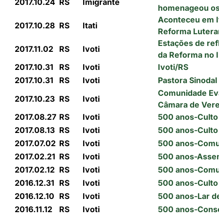
2017.10.24
RS
Imigrante
homenageou os
Aconteceu em It
2017.10.28
RS
Itati
Reforma Lutera
Estações de ref
2017.11.02
RS
Ivoti
da Reforma no In
2017.10.31
RS
Ivoti
Ivoti/RS
2017.10.31
RS
Ivoti
Pastora Sinodal
Comunidade Eva
2017.10.23
RS
Ivoti
Câmara de Ver
2017.08.27
RS
Ivoti
500 anos-Culto
2017.08.13
RS
Ivoti
500 anos-Culto 
2017.07.02
RS
Ivoti
500 anos-Comun
2017.02.21
RS
Ivoti
500 anos-Assem
2017.02.12
RS
Ivoti
500 anos-Comun
2016.12.31
RS
Ivoti
500 anos-Culto 
2016.12.10
RS
Ivoti
500 anos-Lar d
2016.11.12
RS
Ivoti
500 anos-Conse