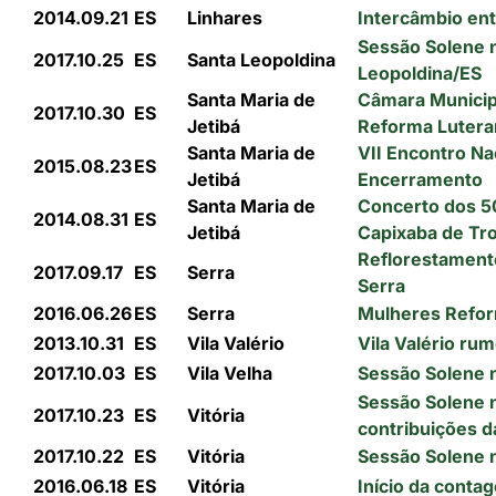
2014.09.21
ES
Linhares
Intercâmbio ent
Sessão Solene 
2017.10.25
ES
Santa Leopoldina
Leopoldina/ES
Santa Maria de
Câmara Municip
2017.10.30
ES
Jetibá
Reforma Lutera
Santa Maria de
VII Encontro Na
2015.08.23
ES
Jetibá
Encerramento
Santa Maria de
Concerto dos 5
2014.08.31
ES
Jetibá
Capixaba de Tr
Reflorestamento
2017.09.17
ES
Serra
Serra
2016.06.26
ES
Serra
Mulheres Refo
2013.10.31
ES
Vila Valério
Vila Valério r
2017.10.03
ES
Vila Velha
Sessão Solene 
Sessão Solene n
2017.10.23
ES
Vitória
contribuições 
2017.10.22
ES
Vitória
Sessão Solene 
2016.06.18
ES
Vitória
Início da conta