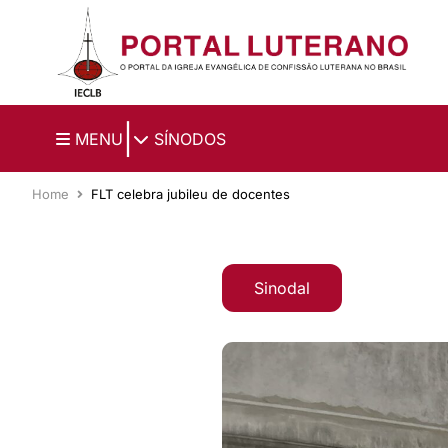
Ir para o conteúdo principal
|
MENU
SÍNODOS
Home
FLT celebra jubileu de docentes
Sinodal