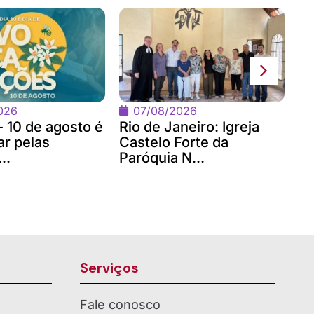
No
Bi
co
026
07/08/2026
- 10 de agosto é
Rio de Janeiro: Igreja
ar pelas
Castelo Forte da
..
Paróquia N...
Serviços
Fale conosco