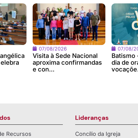
07/08/2026
07/08/2
angélica
Visita à Sede Nacional
Batismo 
celebra
aproxima confirmandas
dia de or
e con...
vocaçõe.
dos
Lideranças
 de Recursos
Concílio da Igreja