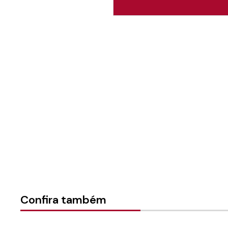
Autoria:
Sínodo Norte Cata
Sínodo:
Norte Catarinense
Instância:
Sinodal
Categorias:
Notícias
Confira também