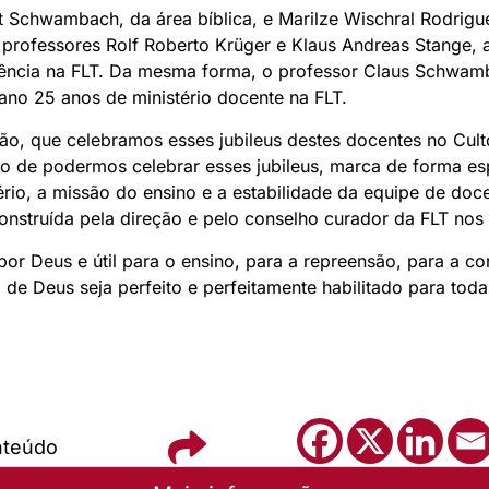
t Schwambach, da área bíblica, e Marilze Wischral Rodrigue
s professores Rolf Roberto Krüger e Klaus Andreas Stange, 
ncia na FLT. Da mesma forma, o professor Claus Schwamba
ano 25 anos de ministério docente na FLT.
idão, que celebramos esses jubileus destes docentes no Cu
ato de podermos celebrar esses jubileus, marca de forma esp
rio, a missão do ensino e a estabilidade da equipe de doce
construída pela direção e pelo conselho curador da FLT nos
 por Deus e útil para o ensino, para a repreensão, para a c
 de Deus seja perfeito e perfeitamente habilitado para tod
nteúdo