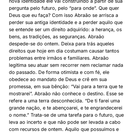
nova identidade ele vai construindo a partir de sua
pergunta pelo futuro, pelo “para onde”. Que quer
Deus que eu faça? Com isso Abraão se arrisca a
perder sua antiga identidade e a perder aquilo que
se entende ser um direito adquirido: a herança, os
bens, as tradições, as seguranças. Abraão
despede-se do ontem. Deixa para trás aqueles
direitos que hoje em dia costumam causar tantos
problemas entre irmãos e familiares. Abraão
legitima seu atuar sem recorrer nem reclamar nada
do passado. De forma otimista e com fé, ele
obedece ao mandato de Deus e crê em sua
promessa, em sua bênção: “Vai para a terra que te
mostrarei”. Abraão não conhece o destino. Esse se
refere a uma terra desconhecida. “De ti farei uma
grande nação, e te abençoarei, e te engrandecerei
o nome.” Trata-se de uma tarefa para o futuro, que
leva ao incerto e que não pode ser levada a cabo
com recursos de ontem. Aquilo que possuímos e