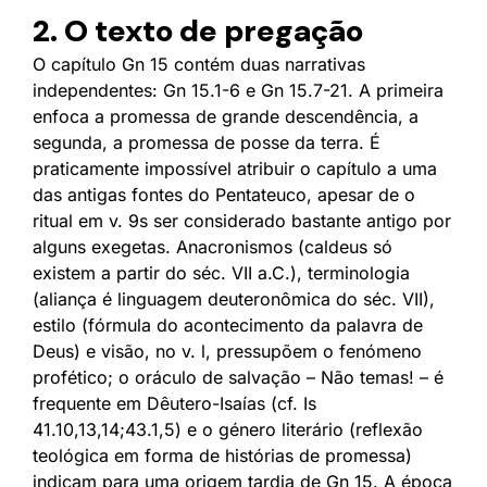
2. O texto de pregação
O capítulo Gn 15 contém duas narrativas
independentes: Gn 15.1-6 e Gn 15.7-21. A primeira
enfoca a promessa de grande descendência, a
segunda, a promessa de posse da terra. É
praticamente impossível atribuir o capítulo a uma
das antigas fontes do Pentateuco, apesar de o
ritual em v. 9s ser considerado bastante antigo por
alguns exegetas. Anacronismos (caldeus só
existem a partir do séc. VII a.C.), terminologia
(aliança é linguagem deuteronômica do séc. VII),
estilo (fórmula do acontecimento da palavra de
Deus) e visão, no v. l, pressupõem o fenómeno
profético; o oráculo de salvação – Não temas! – é
frequente em Dêutero-Isaías (cf. Is
41.10,13,14;43.1,5) e o género literário (reflexão
teológica em forma de histórias de promessa)
indicam para uma origem tardia de Gn 15. A época