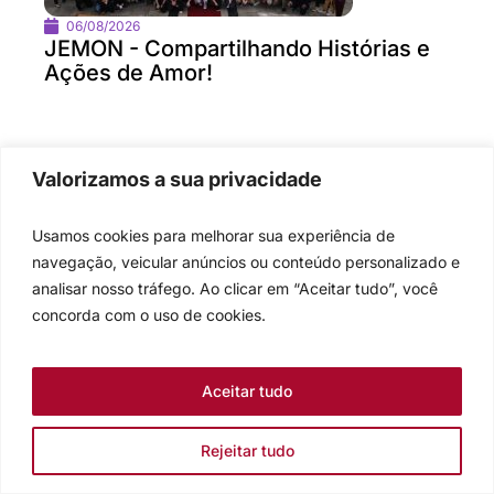
06/08/2026
JEMON - Compartilhando Histórias e
Ações de Amor!
Valorizamos a sua privacidade
Usamos cookies para melhorar sua experiência de
navegação, veicular anúncios ou conteúdo personalizado e
analisar nosso tráfego. Ao clicar em “Aceitar tudo”, você
concorda com o uso de cookies.
Aceitar tudo
A Igreja Evangélica de Confissão Luterana no Brasil (IECLB) é uma
Rejeitar tudo
igreja com 200 anos de atuação no país. Cremos no Deus tri-uno,
temos abertura ecumênica e buscamos acolher todas as pessoas.
Você é bem-vinda, você é bem-vindo na IECLB!