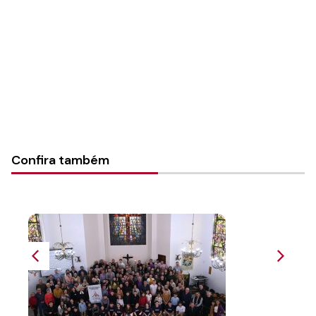
Instância:
Nacional
Tipo de Post:
Texto
Categorias:
PL Volume 26
Confira também