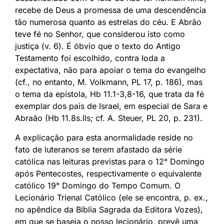
recebe de Deus a promessa de uma descendência
tão numerosa quanto as estrelas do céu. E Abrão
teve fé no Senhor, que considerou isto como
justiça (v. 6). É óbvio que o texto do Antigo
Testamento foi escolhido, contra Ioda a
expectativa, não para apoiar o tema do evangelho
(cf., no entanto, M. Volkmann, PL 17, p. 186), mas
o tema da epístola, Hb 11.1-3,8-16, que trata da fé
exemplar dos pais de Israel, em especial de Sara e
Abraão (Hb 11.8s.lls; cf. A. Steuer, PL 20, p. 231).
A explicação para esta anormalidade reside no
fato de luteranos se terem afastado da série
católica nas leituras previstas para o 12° Domingo
após Pentecostes, respectivamente o equivalente
católico 19° Domingo do Tempo Comum. O
Lecionário Trienal Católico (ele se encontra, p. ex.,
no apêndice da Bíblia Sagrada da Editora Vozes),
em que se baseia o nosso lecionário, prevê uma