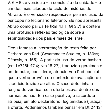
V. 6 – Este versículo – a conclusão da unidade – é
um dos mais citados do ciclo de histórias de
Abraão. É o versículo responsável pela inclusão da
perícope no lecionário luterano. Ele nos apresenta
Abrão como pai da fé (Rm 4.1 1; Gl 3.7) e contem
uma profunda reflexão teológica sobre a
espiritualidade dos pais e mães de Israel.
Ficou famosa a interpretação do texto feita por
Gerhard von Rad (Gesammelte Studien, p. 130ss;
Gênesis, p. 155). A partir do uso do verbo hashab
(em Lv7.18b;17.4; Nm 18.27), traduzido geralmente
por imputar, considerar, atribuir, von Rad conclui
que o verbo provém do contexto de avaliação do
sacrifício trazido ao altar. O sacerdote tinha a
função de verificar se a oferta estava dentro das
normas ou não. Em caso positivo, o sacerdote
atribuía, em ato declaratório, legitimidade (justiça)
à oferta. Poderíamos também pensar em Dt 24.13: