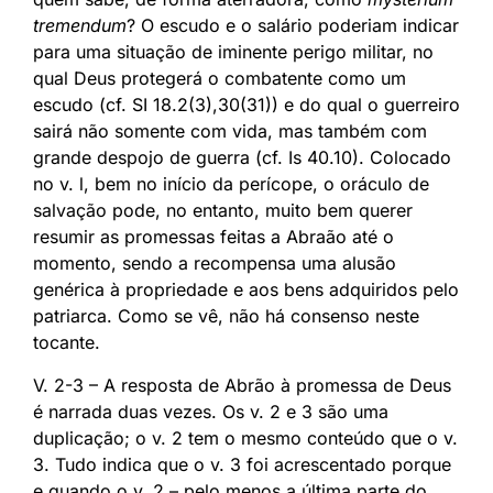
tremendum
? O escudo e o salário poderiam indicar
para uma situação de iminente perigo militar, no
qual Deus protegerá o combatente como um
escudo (cf. SI 18.2(3),30(31)) e do qual o guerreiro
sairá não somente com vida, mas também com
grande despojo de guerra (cf. Is 40.10). Colocado
no v. l, bem no início da perícope, o oráculo de
salvação pode, no entanto, muito bem querer
resumir as promessas feitas a Abraão até o
momento, sendo a recompensa uma alusão
genérica à propriedade e aos bens adquiridos pelo
patriarca. Como se vê, não há consenso neste
tocante.
V. 2-3 – A resposta de Abrão à promessa de Deus
é narrada duas vezes. Os v. 2 e 3 são uma
duplicação; o v. 2 tem o mesmo conteúdo que o v.
3. Tudo indica que o v. 3 foi acrescentado porque
e quando o v. 2 – pelo menos a última parte do