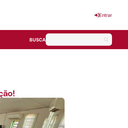
Entrar
BUSCA
ção!