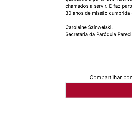
chamados a servir. E faz pa
30 anos de missão cumprida c
Carolaine Szinwelski.
Secretária da Paróquia Pareci
Compartilhar co
Autoria:
Volmar Artêmio Sa
Sínodo:
Mato Grosso
Instância:
Sinodal