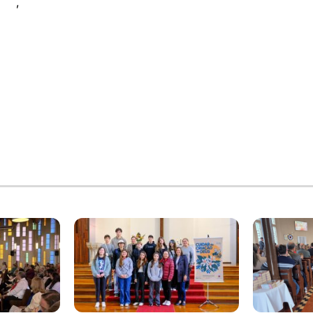
dais
,
Informativo sinodal