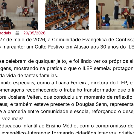
nodais
29/05/2026
 27 de maio de 2026, a Comunidade Evangélica de Confis
marcante: um Culto Festivo em Alusão aos 30 anos do ILEP
se celebram de qualquer jeito, e foi lindo ver os próprios 
ens, mostrando na prática o que o ILEP semeia: protagon
da vida de tantas famílias.
uito especiais, como a Luana Ferreira, diretora do ILEP, e 
menagens reconhecendo o trabalho transformador que o Ins
tora Josiane Velten, que conduziu um momento de reflexão
us; e também esteve presente o Douglas Sehn, represent
e a parceria entre comunidade e escola, reforçando o dese
 vez mais!
 Educação Infantil ao Ensino Médio, com o compromisso d
 evangélico-luteranos: formando cidadãos íntegros, criativo