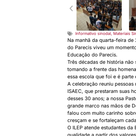
Informativo sinodal
,
Materiais Si
Na manhã da quarta-feira de
do Parecis viveu um momento 
Educação do Parecis.
Três décadas de história não 
tomando a frente das homenag
essa escola que foi e é parte 
A celebração reuniu pessoas m
ISAEC, que prestaram suas ho
desses 30 anos; a nossa Pas
grande marco nas mãos de De
falou com muito carinho sobr
cresçam e se fortaleçam cada
O ILEP atende estudantes da
qualidade a partir dos valores