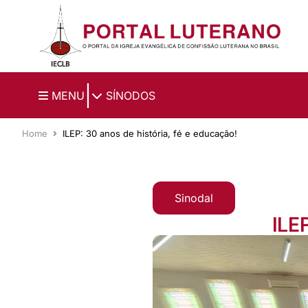
Ir para o conteúdo principal
|
MENU
SÍNODOS
Home
ILEP: 30 anos de história, fé e educação!
Sinodal
ILE