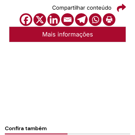
Compartilhar conteúdo
Mais informações
Autoria:
Portal Luterano
Instância:
Nacional
Tipo de Post:
Texto
Categorias:
PL Volume 21
Confira também