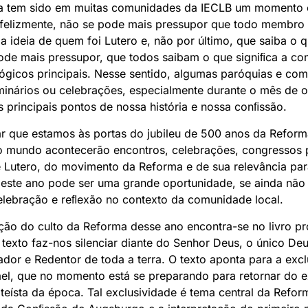
ma tem sido em muitas comunidades da IECLB um momento 
Infelizmente, não se pode mais pressupor que todo membro 
a ideia de quem foi Lutero e, não por último, que saiba o 
de mais pressupor, que todos saibam o que signiﬁca a con
lógicos principais. Nesse sentido, algumas paróquias e co
minários ou celebrações, especialmente durante o mês de 
s principais pontos de nossa história e nossa conﬁssão.
r que estamos às portas do jubileu de 500 anos da Reform
o mundo acontecerão encontros, celebrações, congressos par
Lutero, do movimento da Reforma e de sua relevância para
a este ano pode ser uma grande oportunidade, se ainda não f
celebração e reﬂexão no contexto da comunidade local.
ação do culto da Reforma desse ano encontra-se no livro p
texto faz-nos silenciar diante do Senhor Deus, o único De
vador e Redentor de toda a terra. O texto aponta para a exc
ael, que no momento está se preparando para retornar do e
eísta da época. Tal exclusividade é tema central da Refor