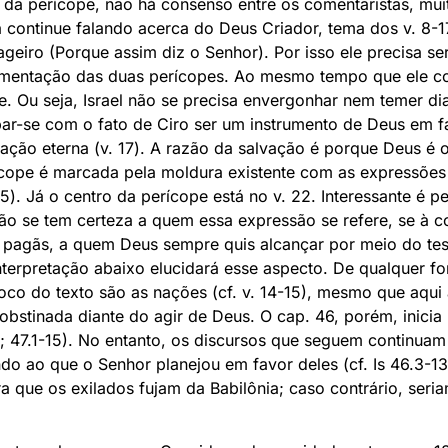
o da perícope, não há consenso entre os comentaristas, mu
a continue falando acerca do Deus Criador, tema dos v. 8-17,
iro (Porque assim diz o Senhor). Por isso ele precisa ser 
gumentação das duas perícopes. Ao mesmo tempo que ele conc
. Ou seja, Israel não se precisa envergonhar nem temer di
r-se com o fato de Ciro ser um instrumento de Deus em fa
ação eterna (v. 17). A razão da salvação é porque Deus é o 
rícope é marcada pela moldura existente com as expressões
5). Já o centro da perícope está no v. 22. Interessante é p
Não se tem certeza a quem essa expressão se refere, se à c
 pagãs, a quem Deus sempre quis alcançar por meio do tes
nterpretação abaixo elucidará esse aspecto. De qualquer fo
 foco do texto são as nações (cf. v. 14-15), mesmo que aqui
 obstinada diante do agir de Deus. O cap. 46, porém, inici
2; 47.1-15). No entanto, os discursos que seguem continuam d
do ao que o Senhor planejou em favor deles (cf. Is 46.3-13;
a que os exilados fujam da Babilônia; caso contrário, seria