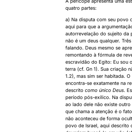
A perícope apresenta uma estr
quatro partes:
a) Na disputa com seu povo o
aqui para que a argumentação
autorrevelação do sujeito da
não é um deus qualquer. Três
falando. Deus mesmo se apre
remontando à fórmula de reve
escravidão do Egito: Eu sou 
terra (cf. Gn 1). Sua criação
1.2), mas sim ser habitada. O 
encontra-se exatamente na r
descrito
como único Deus
. E
período pós-exílico. Na dispu
ao lado dele não existe outro
que chama a atenção é o fato
não aconteceu de forma ocult
povo de Israel, aqui descrit