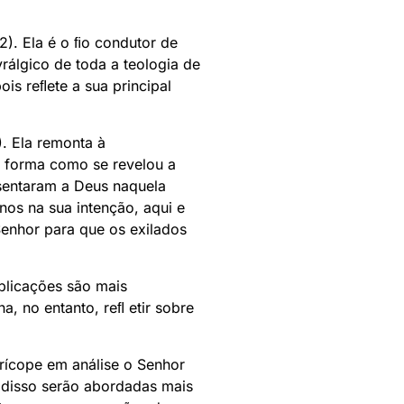
22). Ela é o ﬁo condutor de
rálgico de toda a teologia de
is reﬂete a sua principal
8). Ela remonta à
 forma como se revelou a
sentaram a Deus naquela
nos na sua intenção, aqui e
enhor para que os exilados
plicações são mais
a, no entanto, reﬂ etir sobre
erícope em análise o Senhor
s disso serão abordadas mais