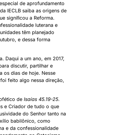
especial de aprofundamento
da IECLB saiba as origens de
que signiﬁcou a Reforma.
fessionalidade luterana e
munidades têm planejado
outubro, e dessa forma
a. Daqui a um ano, em 2017,
a discutir, partilhar e
 os dias de hoje. Nesse
oi feito algo nessa direção,
rofético de
Isaías 45.19-25
.
us e Criador de tudo o que
lusividade do Senhor tanto na
xílio babilônico, como
ma e da confessionalidade