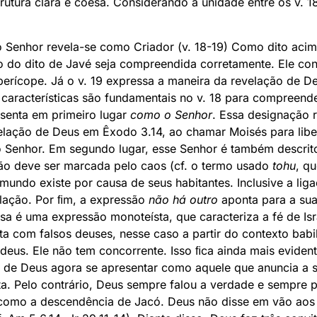
utura clara e coesa. Considerando a unidade entre os v. 18
 Senhor revela-se como Criador (v. 18-19) Como dito acima,
 do dito de Javé seja compreendida corretamente. Ele con
 perícope. Já o v. 19 expressa a maneira da revelação de D
 características são fundamentais no v. 18 para compreend
senta em primeiro lugar
como o Senhor
. Essa designação r
lação de Deus em Êxodo 3.14, ao chamar Moisés para libert
o Senhor. Em segundo lugar, esse Senhor é também descri
 não deve ser marcada pelo caos (cf. o termo usado
tohu
, q
mundo existe por causa de seus habitantes. Inclusive a liga
elação. Por ﬁm, a expressão
não há outro
aponta para a sua 
ssa é uma expressão monoteísta, que caracteriza a fé de Isr
ta com falsos deuses, nesse caso a partir do contexto babi
 deus. Ele não tem concorrente. Isso ﬁca ainda mais evident
 de Deus agora se apresentar como aquele que anuncia a s
a. Pelo contrário, Deus sempre falou a verdade e sempre p
o como a descendência de Jacó. Deus não disse em vão ao