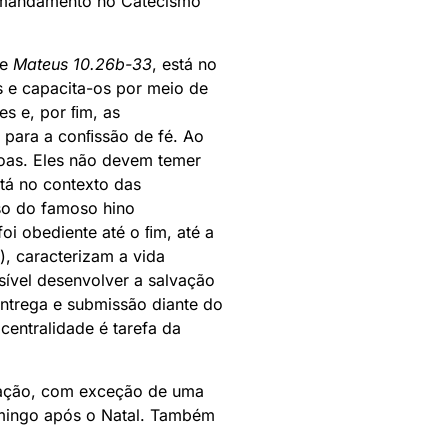
ro mandamento no Catecismo
de
Mateus 10.26b-33
, está no
s e capacita-os por meio de
es e, por ﬁm, as
a para a conﬁssão de fé. Ao
soas. Eles não devem temer
stá no contexto das
uso do famoso hino
oi obediente até o ﬁm, até a
), caracterizam a vida
ssível desenvolver a salvação
entrega e submissão diante do
centralidade é tarefa da
.
rtação, com exceção de uma
Domingo após o Natal. Também