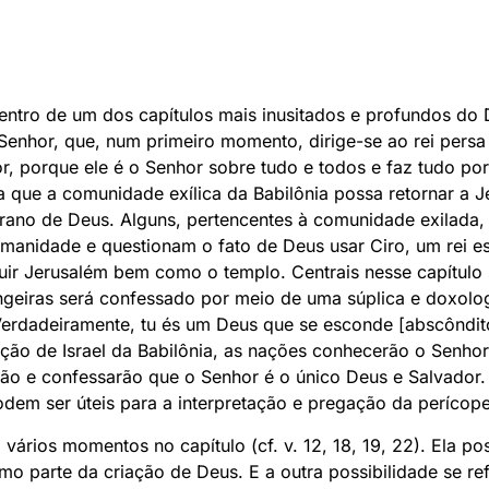
entro de um dos capítulos mais inusitados e profundos do D
 Senhor, que, num primeiro momento, dirige-se ao rei pers
r, porque ele é o Senhor sobre tudo e todos e faz tudo po
 que a comunidade exílica da Babilônia possa retornar a J
erano de Deus. Alguns, pertencentes à comunidade exilada
umanidade e questionam o fato de Deus usar Ciro, um rei e
ruir Jerusalém bem como o templo. Centrais nesse capítulo 
geiras será confessado por meio de uma súplica e doxolog
Verdadeiramente, tu és um Deus que se esconde [abscôndit
ação de Israel da Babilônia, as nações conhecerão o Senhor, 
ão e confessarão que o Senhor é o único Deus e Salvador.
odem ser úteis para a interpretação e pregação da perícope
ários momentos no capítulo (cf. v. 12, 18, 19, 22). Ela po
mo parte da criação de Deus. E a outra possibilidade se re