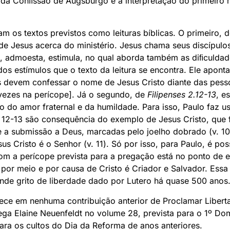
igo da Conﬁssão de Augsburgo e a interpretação do primei
 os textos previstos como leituras bíblicas. O primeiro, 
de Jesus acerca do ministério. Jesus chama seus discípulo
i, admoesta, estimula, no qual aborda também as diﬁculdad
s estímulos que o texto da leitura se encontra. Ele apont
s devem confessar o nome de Jesus Cristo diante das pes
vezes na perícope]. Já o segundo, de
Filipenses 2.12-13
, e
o do amor fraternal e da humildade. Para isso, Paulo faz 
v. 12-13 são consequência do exemplo de Jesus Cristo, que f
e a submissão a Deus, marcadas pelo joelho dobrado (v. 10
s Cristo é o Senhor (v. 11). Só por isso, para Paulo, é po
 com a perícope prevista para a pregação está no ponto de 
por meio e por causa de Cristo é Criador e Salvador. Essa 
rande grito de liberdade dado por Lutero há quase 500 anos
rece em nenhuma contribuição anterior de Proclamar Libe
lega Elaine Neuenfeldt no volume 28, prevista para o 1º 
ara os cultos do Dia da Reforma de anos anteriores.