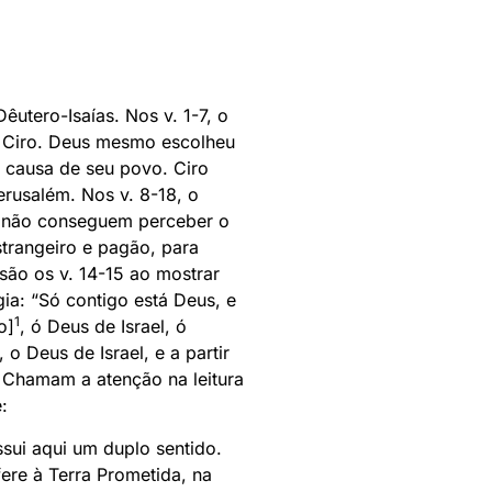
êutero-Isaías. Nos v. 1-7, o
a Ciro. Deus mesmo escolheu
r causa de seu povo. Ciro
erusalém. Nos v. 8-18, o
, não conseguem perceber o
strangeiro e pagão, para
são os v. 14-15 ao mostrar
ia: “Só contigo está Deus, e
1
o]
, ó Deus de Israel, ó
o Deus de Israel, e a partir
 Chamam a atenção na leitura
:
ssui aqui um duplo sentido.
fere à Terra Prometida, na