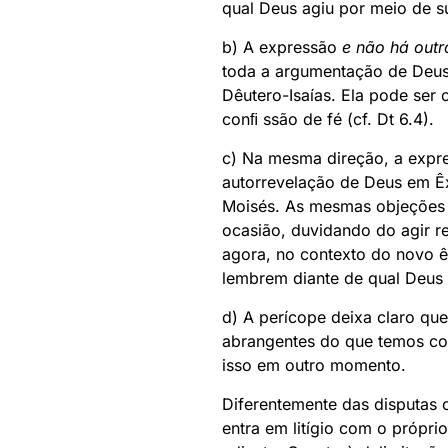
qual Deus agiu por meio de s
b) A expressão
e não há outr
toda a argumentação de Deus n
Dêutero-Isaías. Ela pode ser
conﬁ ssão de fé (cf. Dt 6.4).
c) Na mesma direção, a exp
autorrevelação de Deus em Ê
Moisés. As mesmas objeções 
ocasião, duvidando do agir r
agora, no contexto do novo 
lembrem diante de qual Deus 
d) A perícope deixa claro qu
abrangentes do que temos cond
isso em outro momento.
Diferentemente das disputas c
entra em litígio com o própri