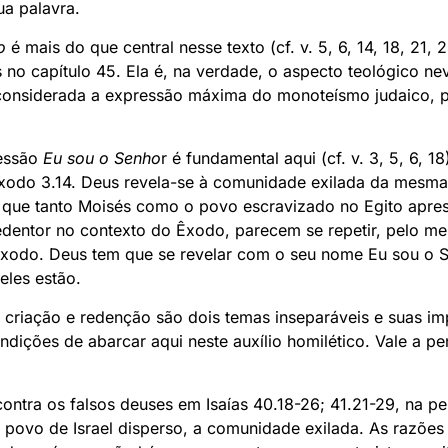
ua palavra.
o
é mais do que central nesse texto (cf. v. 5, 6, 14, 18, 21, 
o capítulo 45. Ela é, na verdade, o aspecto teológico nev
 considerada a expressão máxima do monoteísmo judaico, po
ressão
Eu sou o Senho
r é fundamental aqui (cf. v. 3, 5, 6, 1
xodo 3.14. Deus revela-se à comunidade exilada da mesma
que tanto Moisés como o povo escravizado no Egito apre
edentor no contexto do Êxodo, parecem se repetir, pelo me
êxodo. Deus tem que se revelar com o seu nome Eu sou o S
eles estão.
e criação e redenção são dois temas inseparáveis e suas im
ições de abarcar aqui neste auxílio homilético. Vale a pen
ontra os falsos deuses em Isaías 40.18-26; 41.21-29, na p
o povo de Israel disperso, a comunidade exilada. As razõe