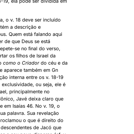
-19, ela pode ser dividida em
 o v. 18 deve ser incluído
tém a descrição e
eus. Quem está falando aqui
er de que Deus se está
epete-se no ﬁnal do verso,
ar os ﬁlhos de Israel da
to
como o Criador
do céu e da
ue aparece também em Gn
ção interna entre os v. 18-19
exclusividade, ou seja, ele é
ael, principalmente no
lônico, Javé deixa claro que
e em Isaías 46. No v. 19, o
ua palavra. Sua revelação
roclamou o que é direito do
s descendentes de Jacó que