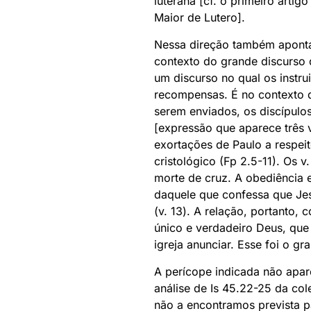
luterana [cf. o primeiro art
Maior de Lutero].
Nessa direção também apontam
contexto do grande discurso 
um discurso no qual os instru
recompensas. É no contexto do
serem enviados, os discípulo
[expressão que aparece três 
exortações de Paulo a respeit
cristológico (Fp 2.5-11). Os 
morte de cruz. A obediência 
daquele que confessa que Jesu
(v. 13). A relação, portanto,
único e verdadeiro Deus, que 
igreja anunciar. Esse foi o g
A perícope indicada não apa
análise de Is 45.22-25 da co
não a encontramos prevista p