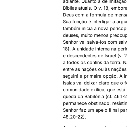
adiante. Quanto à delimitaçã
Bíblias atuais. O v. 18, embor
Deus com a fórmula de mensage
Sua função é interligar a ar
também inicia a nova perícope
deuses, muito menos preocupa
Senhor vai salvá-los com salv
18). A unidade interna na pe
e descendentes de Israel (v. 2
a todos os conﬁns da terra. 
entre as nações ou às nações
seguirá a primeira opção. A i
Isaías vai deixar claro que o
comunidade exílica, que está
queda da Babilônia (cf. 46.1-
permanece obstinado, resistin
Senhor faz um apelo ﬁ nal par
48.20-22).