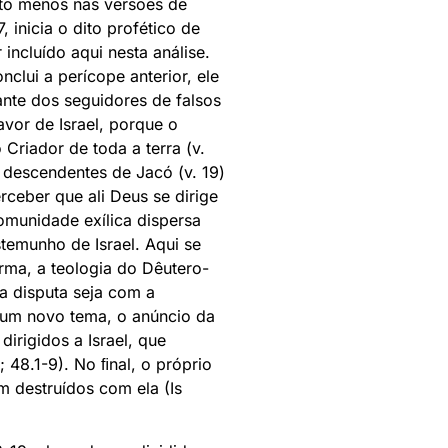
ito menos nas versões de
 inicia o dito profético de
incluído aqui nesta análise.
lui a perícope anterior, ele
ante dos seguidores de falsos
vor de Israel, porque o
Criador de toda a terra (v.
 descendentes de Jacó (v. 19)
erceber que ali Deus se dirige
omunidade exílica dispersa
temunho de Israel. Aqui se
rma, a teologia do Dêutero-
 a disputa seja com a
a um novo tema, o anúncio da
irigidos a Israel, que
 48.1-9). No ﬁnal, o próprio
m destruídos com ela (Is