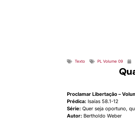
Texto
PL Volume 09
Qua
Proclamar Libertação – Volu
Prédica:
Isaías 58.1-12
Série:
Quer seja oportuno, qu
Autor:
Bertholdo Weber