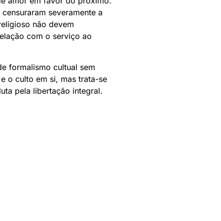
 de amor em favor do próximo.
ue censuraram severamente a
 religioso não devem
a relação com o serviço ao
 de formalismo cultual sem
e o culto em si, mas trata-se
ta pela libertação integral.