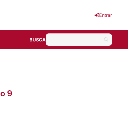
Entrar
BUSCA
ão 9