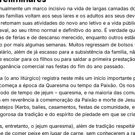
nualmente um marco incisivo na vida de largas camadas d
 as famílias voltam aos seus lares e os adultos aos seus dev
 retomam suas atividades do novo ano letivo e a vida públi
aval, ao seu ritmo normal e definitivo do ano. É verdade 
dias de férias e de descanso merecido, enquanto outros est
vo por mais algumas semanas. Muitos regressam de bolsos 
lário, além de já escasso para a subsistência da família, 
e escolar para os filhos ou para saldar a primeira prestaçã
 ganância comercial nas festas do fim do ano passado.
 (o ano litúrgico) registra neste mês um início importante
s começa a época da Quaresma ou tempo da Paixão. Os no
odo de tempo de jejum – quaresma, e na maioria das comu
as em reverência à comemoração da Paixão e morte de Jesu
stejos (Kerbs, bailes, casamentos, festas de comunidade, 
orosa da tradição e do espírito de piedade em que se cria
s, entretanto, o jejum quaresma), além de tradição respeitá
e de comer peixe em lugar de carne, sem conhecerem a ra