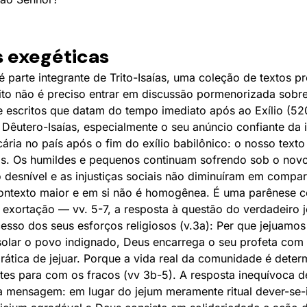
s exegéticas
é parte integrante de Trito-Isaías, uma coleção de textos pr
ito não é preciso entrar em discussão pormenorizada sobre
de escritos que datam do tempo imediato após ao Exílio (520
 Dêutero-Isaías, especialmente o seu anúncio confiante da
ecária no país após o fim do exílio babilônico: o nosso tex
os. Os humildes e pequenos continuam sofrendo sob o no
o desnível e as injustiças sociais não diminuíram em compa
contexto maior e em si não é homogênea. É uma parênese 
 a exortação — vv. 5-7, a resposta à questão do verdadeiro 
cesso dos seus esforços religiosos (v.3a): Per que jejuamos
solar o povo indignado, Deus encarrega o seu profeta c
rática de jejuar. Porque a vida real da comunidade é determ
tes para com os fracos (vv 3b-5). A resposta inequívoca 
a mensagem: em lugar do jejum meramente ritual dever-se-ia 