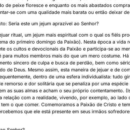
do de peixe floresce e enquanto os mais abastados compra
entar-se com uma qualidade mais barata ou então deixar de
o: Seria este um jejum aprazível ao Senhor?
ejuar ritual, um jejum mais espiritual com o qual os fiéis 
ma do primeiro domingo da Paixão). Nesta época a vida rel
te os cultos e devocionais da Paixão e participa-se ao me
al é para muitos membros mais do que um mero costume. H
imento sincero de culpa e busca de perdão, bem como séri
ado de Deus. Mesmo assim, esta maneira de jejuar e de co
equentemente, dentro de uma esfera individualista: tudo gi
 remorso e dor solitária que se penaliza por uma espécie d
em as suas almas e acham o seu próprio contentamento. (Is
 relação com a realidade, vivendo, por exemplo, ao lado 
não tem o que comer. Comemoramos a Paixão de Cristo e 
ercebemos que ele está presente em seus irmãos sofredore
 ao Senhor?