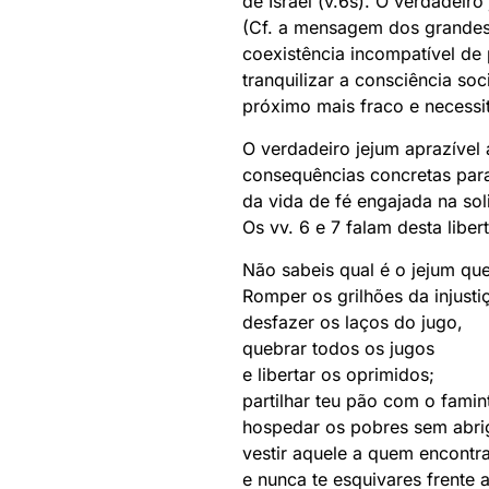
de Israel (v.6s). O verdadei
(Cf. a mensagem dos grandes 
coexistência incompatível de 
tranquilizar a consciência soc
próximo mais fraco e necessi
O verdadeiro jejum aprazível 
consequências concretas para 
da vida de fé engajada na sol
Os vv. 6 e 7 falam desta libe
Não sabeis qual é o jejum qu
Romper os grilhões da injusti
desfazer os laços do jugo,
quebrar todos os jugos
e libertar os oprimidos;
partilhar teu pão com o famin
hospedar os pobres sem abri
vestir aquele a quem encontra
e nunca te esquivares frente a