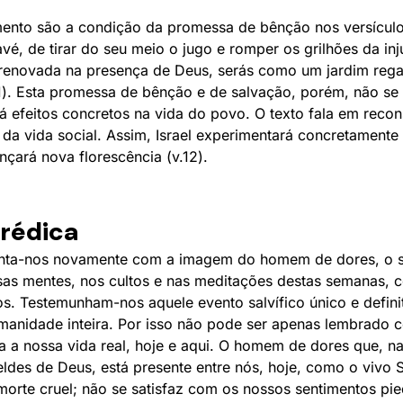
ento são a condição da promessa de bênção nos versículos
vé, de tirar do seu meio o jugo e romper os grilhões da inj
á renovada na presença de Deus, serás como um jardim re
11). Esta promessa de bênção e de salvação, porém, não se 
terá efeitos concretos na vida do povo. O texto fala em rec
a vida social. Assim, Israel experimentará concretament
nçará nova florescência (v.12).
prédica
nta-nos novamente com a imagem do homem de dores, o so
as mentes, nos cultos e nas meditações destas semanas, ce
os. Testemunham-nos aquele evento salvífico único e defin
umanidade inteira. Por isso não pode ser apenas lembrado
a nossa vida real, hoje e aqui. O homem de dores que, na e
eldes de Deus, está presente entre nós, hoje, como o vivo 
orte cruel; não se satisfaz com os nossos sentimentos p