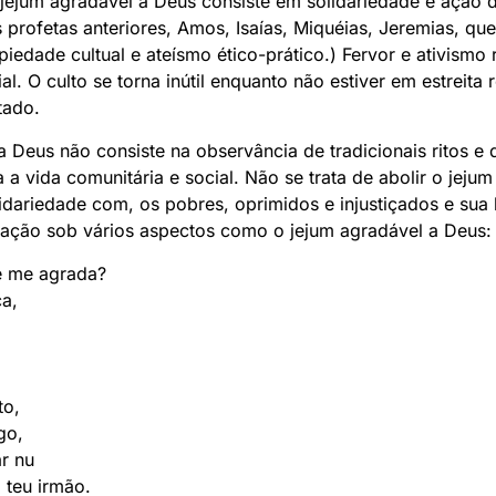
ro jejum agradável a Deus consiste em solidariedade e ação
profetas anteriores, Amos, Isaías, Miquéias, Jeremias, q
piedade cultual e ateísmo ético-prático.) Fervor e ativismo
ial. O culto se torna inútil enquanto não estiver em estreit
tado.
a Deus não consiste na observância de tradicionais ritos e
a vida comunitária e social. Não se trata de abolir o jejum 
idariedade com, os pobres, oprimidos e injustiçados e sua lu
rtação sob vários aspectos como o jejum agradável a Deus:
e me agrada?
ça,
to,
go,
r nu
 teu irmão.