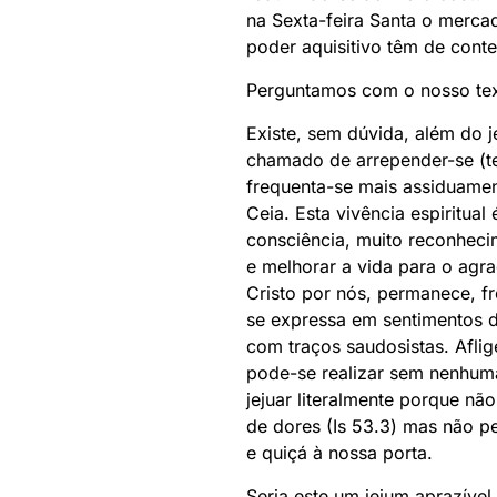
na Sexta-feira Santa o merca
poder aquisitivo têm de cont
Perguntamos com o nosso text
Existe, sem dúvida, além do j
chamado de arrepender-se (te
frequenta-se mais assiduamen
Ceia. Esta vivência espiritu
consciência, muito reconhec
e melhorar a vida para o agr
Cristo por nós, permanece, fr
se expressa em sentimentos de
com traços saudosistas. Aflig
pode-se realizar sem nenhuma
jejuar literalmente porque 
de dores (Is 53.3) mas não p
e quiçá à nossa porta.
Seria este um jejum aprazível