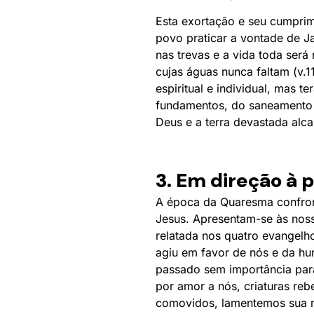
Esta exortação e seu cumprim
povo praticar a vontade de Ja
nas trevas e a vida toda ser
cujas águas nunca faltam (v.
espiritual e individual, mas 
fundamentos, do saneamento d
Deus e a terra devastada alca
3. Em direção à 
A época da Quaresma confro
Jesus. Apresentam-se às noss
relatada nos quatro evangelh
agiu em favor de nós e da h
passado sem importância para 
por amor a nós, criaturas reb
comovidos, lamentemos sua m